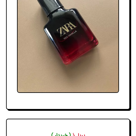
پریا .ذ
( خریدار )