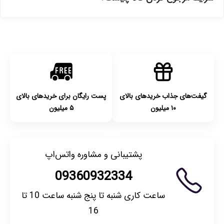
انتخاب کنید و برای شهرستان‌ها بین یک الی ۳ روز کاری از طریق
پست پیشتاز خواهد بود.
با توجه به بهداشتی بودن محصولات، مرجوعی تنها در صورت آکبند
بودن محصول و یا وجود نقص فنی/اشتباه در ارسال تا ۷ روز
امکان‌پذیر است. لطفا قبل از باز کردن پلمپ کالا، آن را بررسی
کنید.
گیفت‌های جذاب خریدهای بالای
پست رایگان برای خریدهای بالای
۱۰ میلیون
۵ میلیون
پشتیبانی و مشاوره واتس‌اپ
09360932334
ساعت کاری شنبه تا پنج شنبه ساعت 10 تا
16