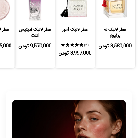
عطر لالیک له
عطر لالیک آمور
عطر لالیک امیتیس
عطر ل
پرفیوم
اکلت
8,580,000 تومن
★★★★★
9,570,000 تومن
,415,000
(6)
8,997,000 تومن