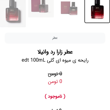
عطر
عطر زارا رد وانیلا
رایحه ی میوه ای گلی edt 100mL
0 تومن
0 تومن
( ناموجود )