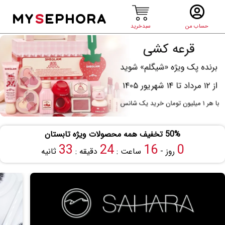
MY
S
EPHORA
حساب من
سبدخرید
50% تخفیف همه محصولات ویژه تابستان
33
24
16
0
روز -
ساعت :
دقیقه :
ثانیه