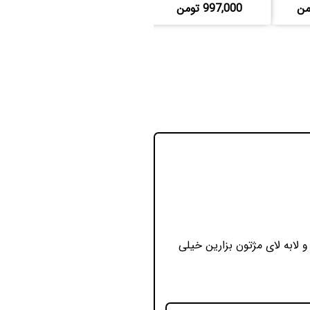
997,000 تومن
1,200,000 تومن
 لابه لای مژتون بزارین خیلی