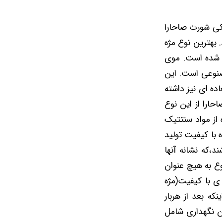
کی شورت صاحارا
 بهترین نوع مژه
ه شده است. موی
صنوعی است. این
ده ای نیز داشته
حارا از این نوع
از مواد سنتتیک
 با کیفیت تولید
،که نشانه آنها
وع به هیچ عنوان
ی با کیفیت(مژه
که بعد از هربار
ین نگهداری شامل