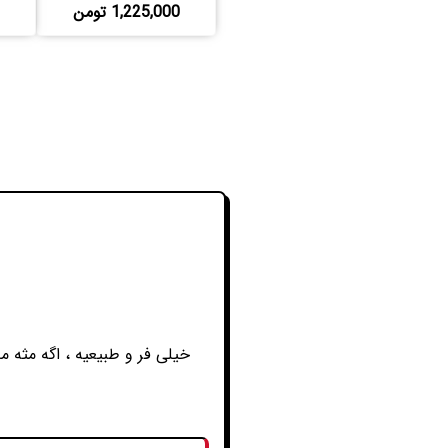
1,225,000 تومن
خیلی فر و طبیعیه ، اگه مثه م