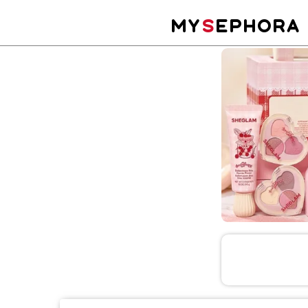
MY
S
EPHORA