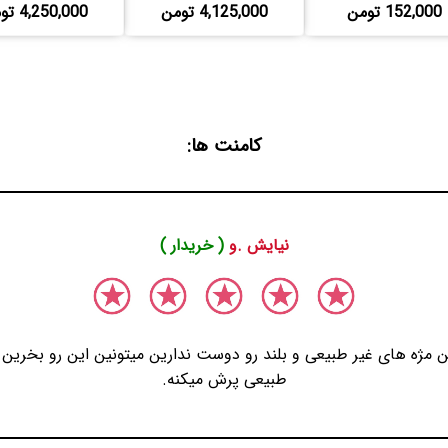
152,000 تومن
4,125,000 تومن
4,250,000 تومن
کامنت ها:
نیایش .و
( خریدار )
ن مژه های غیر طبیعی و بلند رو دوست ندارین میتونین این رو بخرین و
طبیعی پرش میکنه.