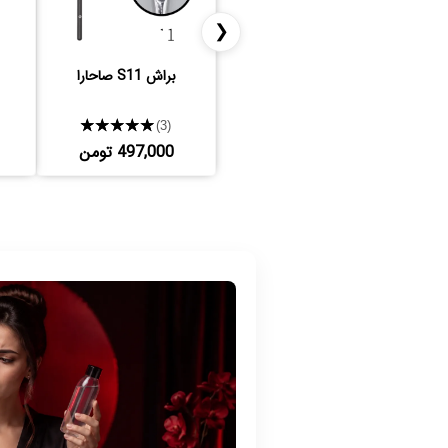
❮
براش S11 صاحارا
★★★★★
(3)
497,000 تومن