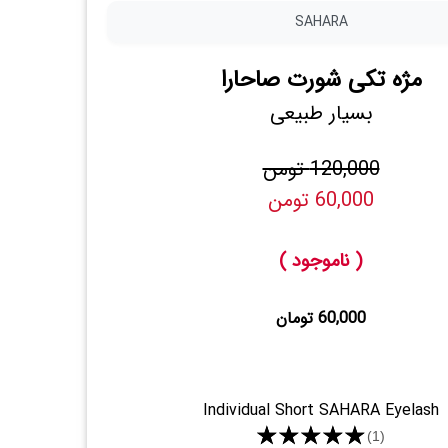
SAHARA
مژه تکی شورت صاحارا
بسیار طبیعی
120,000 تومن
60,000 تومن
( ناموجود )
60,000 تومان
Individual Short SAHARA Eyelash
★★★★★
(1)