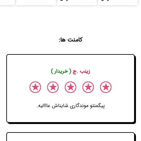
کامنت ها:
زینب .ج
( خریدار )
پیگمنتو موندگاری شایناش عااالیه.