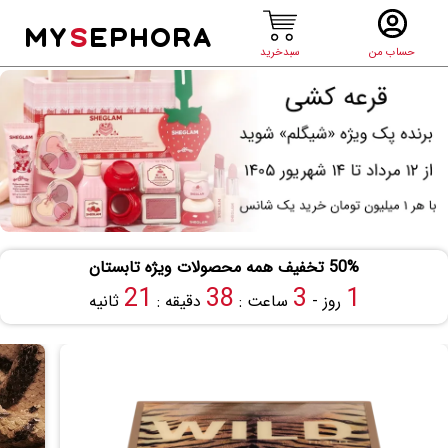
MY
S
EPHORA
حساب من
سبدخرید
50% تخفیف همه محصولات ویژه تابستان
21
38
3
1
روز -
ساعت :
دقیقه :
ثانیه