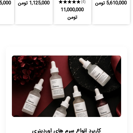
5,610,000 تومن
★★★★★
1,125,000 تومن
,125,000
(4)
11,000,000
تومن
کاربرد انواع سرم های اوردینری