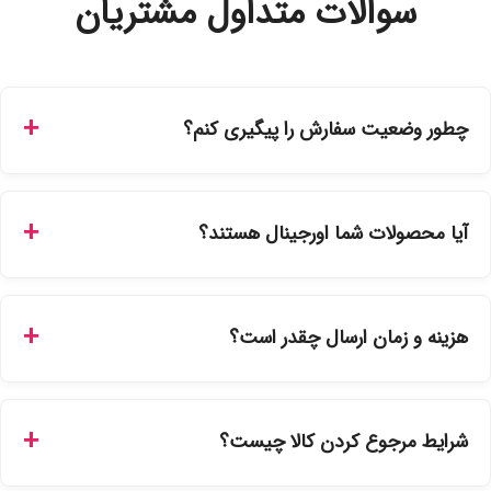
سوالات متداول مشتریان
چطور وضعیت سفارش را پیگیری کنم؟
شما می‌توانید با ورود به حساب کاربری خود در بخش "سفارش‌های
من"، کد رهگیری پستی را دریافت کرده و یا از طریق پنل پیگیری
آیا محصولات شما اورجینال هستند؟
سفارشات در سایت، وضعیت لحظه‌ای مرسوله را مشاهده کنید.
بله، تمامی محصولات موجود در فروشگاه ما با ضمانت اصالت کالا
ارائه می‌شوند. محصولات آرایشی و بهداشتی مستقیماً از
هزینه و زمان ارسال چقدر است؟
نمایندگی‌های معتبر تهیه شده و دارای بچ‌کد قابل استعلام هستند.
ارسال برای خریدهای بالای 5 تومان رایگان است. زمان تحویل در
تهران را میتوانید ارسال فوری همان روز یا هر روز کاری دیگر
شرایط مرجوع کردن کالا چیست؟
انتخاب کنید و برای شهرستان‌ها بین یک الی ۳ روز کاری از طریق
پست پیشتاز خواهد بود.