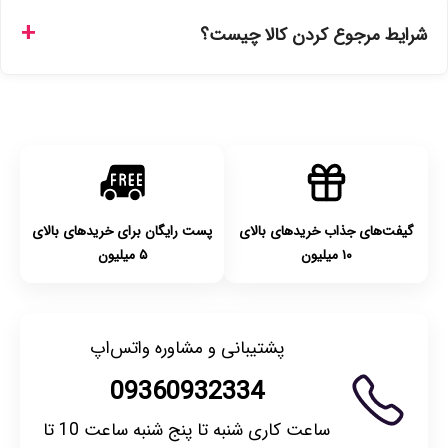
تهران را میتوانید ارسال فوری همان روز یا هر روز کاری دیگر
شرایط مرجوع کردن کالا چیست؟
انتخاب کنید و برای شهرستان‌ها بین یک الی ۳ روز کاری از طریق
پست پیشتاز خواهد بود.
با توجه به بهداشتی بودن محصولات، مرجوعی تنها در صورت آکبند
بودن محصول و یا وجود نقص فنی/اشتباه در ارسال تا ۷ روز
امکان‌پذیر است. لطفا قبل از باز کردن پلمپ کالا، آن را بررسی
کنید.
گیفت‌های جذاب خریدهای بالای
پست رایگان برای خریدهای بالای
۱۰ میلیون
۵ میلیون
پشتیبانی و مشاوره واتس‌اپ
09360932334
ساعت کاری شنبه تا پنج شنبه ساعت 10 تا