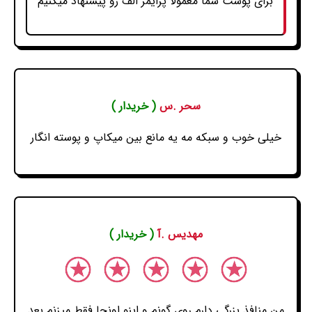
برای پوست شما معمولا پرایمر الف رو پیشنهاد میکنیم
سحر .س
( خریدار )
خیلی خوب و سبکه مه یه مانع بین میکاپ و پوسته انگار
مهدیس .آ
( خریدار )
من منافذ بزرگی دارم روی گونم و اینو اونجا فقط میزنم بعد