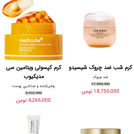
کرم شب ضد چروک شیسیدو
کرم کپسولی ویتامین سی
مدیکیوب
ضد چروک
37,500,000
وشن‌کننده و ضدکدری پوست
18,750,000 تومن
8,532,000
4,266,000 تومن