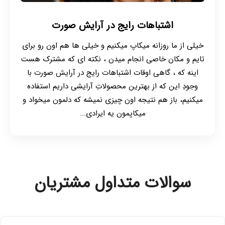
عصاره های گیاهی: عصاره های طبیعی گیاهی مثل آلوئه
ورا، بابونه و چای سبز توی بعضی از کرم های شب وجود
اشتباهات رایج در آرایش صورت
داره که باعث تسکین پوست و روشن شدن اون میشه.
این عصاره های مفید گیاهی خاصیت ضد التهابی دارن و
خیلی از ما روزانه میکاپ میکنیم و خیلی ها هم اون رو برای
به پوست آرامش میدن.
تایم و مکان خاصی انجام میدن ، نکته ای که مشترک هست
اینه که ، گاهی اوقات اشتباهات رایج در آرایش صورت با
وجودِ این که از بهترین محصولاتِ آرایشی داریم استفاده
میکنیم، باز هم نتیجه اون چیزی نمیشه که دلمون میخواد و
میکاپمون یه ایرادی...
سوالات متداول مشتریان