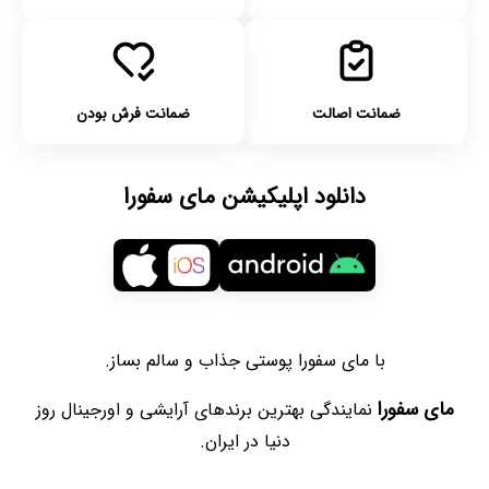
بازسازی سلولی: یکی از مهم ترین مزایای کرم شب و روز
کمک به بازسازی سلول های پوست هست. مواد فعالی
مثل رتینول باعث میشن سلول های جدید زود تر جایگزین
سلول های قدیمی بشن.
ضمانت اصالت
ضمانت فرش بودن
جلوگیری از چین و چروک: با گذشت زمان، پوستت ممکنه
دچار چین و چروک بشه، اما استفاده از کرم شب که حاوی
دانلود اپلیکیشن مای سفورا
مواد ضد پیری مثل رتینول و آنتی اکسیدان ها باشه، می
تونه این روند رو کند تر کنه.
ترمیم آسیب های روزانه: پوست تو در طول روز تحت تاثیر
عوامل مختلفی آسیب می بینه. کرم شب می تونه این
آسیب ها رو ترمیم کنه و در عین حال پوست رو هم
تقویت کنه.
با مای سفورا پوستی جذاب و سالم بساز.
حفظ رطوبت پوست: یکی از بزرگ ترین مشکلات پوست
در شب، از دست دادن رطوبت هست. کرم های شب به
مای سفورا
نمایندگی بهترین برندهای آرایشی و اورجینال روز
قفل کردن رطوبت توی پوست کمک کرده و از خشکی هم
دنیا در ایران.
جلوگیری می کنن.