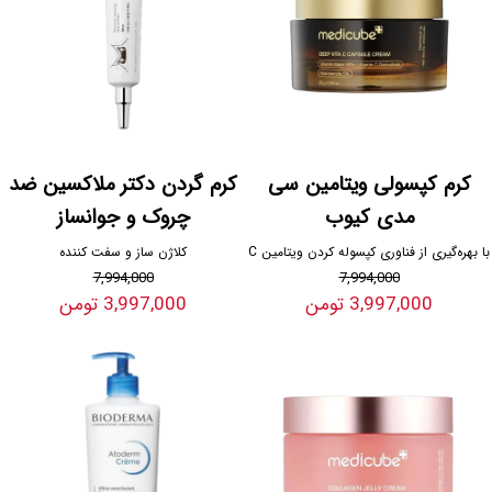
کرم کپسولی ویتامین سی
کرم گردن دکتر ملاکسین ضد
مدی کیوب
چروک و جوانساز
با بهره‌گیری از فناوری کپسوله کردن ویتامین C
کلاژن ساز و سفت کننده
7,994,000
7,994,000
3,997,000 تومن
3,997,000 تومن