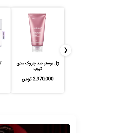
❮
ژل بوستر ضد چروک مدی
ک
کیوب
2,970,000 تومن