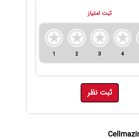
ثبت امتیاز
1
2
3
4
ثبت نظر
Torr مدل Cellmazing Firming