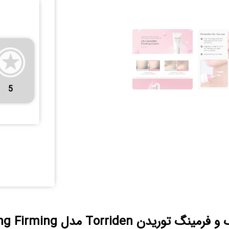
5
کرم ضد چروک و فرمینگ توریدن iden