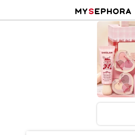
MY
S
EPHORA