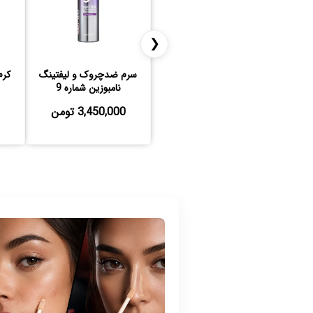
❮
سرم ضدچروک و لیفتینگ
کرم
نامبوزین شماره 9
3,450,000 تومن