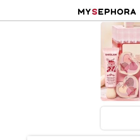
MY
S
EPHORA