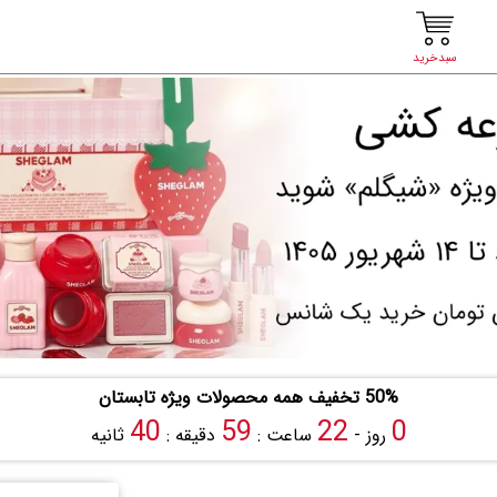
سبدخرید
50% تخفیف همه محصولات ویژه تابستان
39
59
22
0
روز -
ساعت :
دقیقه :
ثانیه