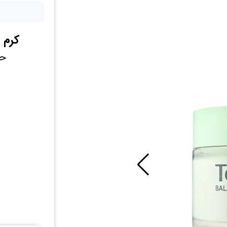
کرم 
حاو