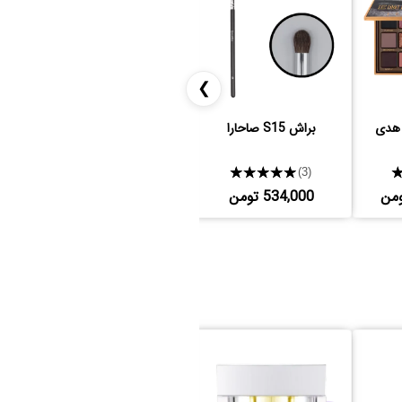
❯
 هدی
براش S15 صاحارا
رژ لب مات شیگلم
★★★★★
1,431,000 تومن
(3)
534,000 تومن