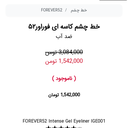
خط چشم
FOREVER52
خط چشم کاسه ای فوراور۵۲
ضد آب
3,084,000 تومن
1,542,000 تومن
( ناموجود )
1,542,000 تومان
FOREVER52 Intense Gel Eyeliner IGE001