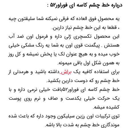
درباره خط چشم کاسه ای فوراور۵۲ :
یه محصولِ فوق العاده که فرقی نمیکنه شما سلیقتون چیه
، قطعا به این خط چشم نیاز دارین.
این محصول تکسچری ژلی داره و فرمول اون ضد آب
هستش . پیگمنت قوی اون به شما یه رنگ مشکی خیلی
خوب میده و به هیچ عنوان لک یا پخش نمیشه و کل روز
به همون شکل اول باقی میمونه.
برای استفاده کافیه یک
براش
داشته باشید و هرمدلی از
خط چشم رو که دوست دارین بکشید.
خط چشم کاسه ای فوراور۵۲بافت خیلی نرمی داره و با
یک حرکت خیلی یکدست و صاف و نرم روی پوست
کشیده میشه.
توی ترکیبات اون رزین سیلیکون وجود داره که باعث شده
موندگاری خط چشم به شدت بالا باشه.