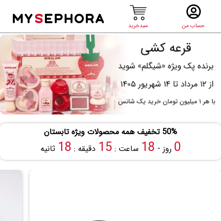
MY
S
EPHORA
حساب من
سبدخرید
50% تخفیف همه محصولات ویژه تابستان
18
15
18
0
روز -
ساعت :
دقیقه :
ثانیه