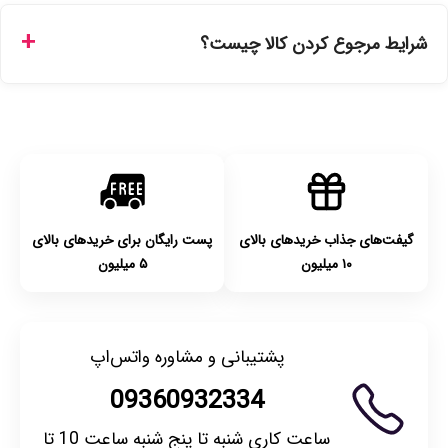
ارسال برای خریدهای بالای 5 تومان رایگان است. زمان تحویل در
تهران را میتوانید ارسال فوری همان روز یا هر روز کاری دیگر
شرایط مرجوع کردن کالا چیست؟
انتخاب کنید و برای شهرستان‌ها بین یک الی ۳ روز کاری از طریق
پست پیشتاز خواهد بود.
با توجه به بهداشتی بودن محصولات، مرجوعی تنها در صورت آکبند
بودن محصول و یا وجود نقص فنی/اشتباه در ارسال تا ۷ روز
امکان‌پذیر است. لطفا قبل از باز کردن پلمپ کالا، آن را بررسی
کنید.
گیفت‌های جذاب خریدهای بالای
پست رایگان برای خریدهای بالای
۱۰ میلیون
۵ میلیون
پشتیبانی و مشاوره واتس‌اپ
09360932334
ساعت کاری شنبه تا پنج شنبه ساعت 10 تا