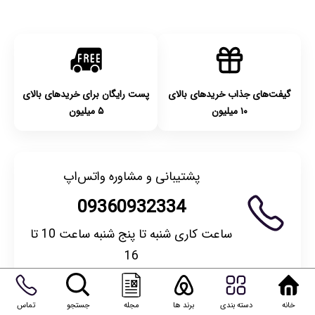
بودن محصول و یا وجود نقص فنی/اشتباه در ارسال تا ۷ روز
امکان‌پذیر است. لطفا قبل از باز کردن پلمپ کالا، آن را بررسی
کنید.
گیفت‌های جذاب خریدهای بالای
پست رایگان برای خریدهای بالای
۱۰ میلیون
۵ میلیون
پشتیبانی و مشاوره واتس‌اپ
09360932334
ساعت کاری شنبه تا پنج شنبه ساعت 10 تا
16
خانه
دسته بندی
برند ها
مجله
جستجو
تماس