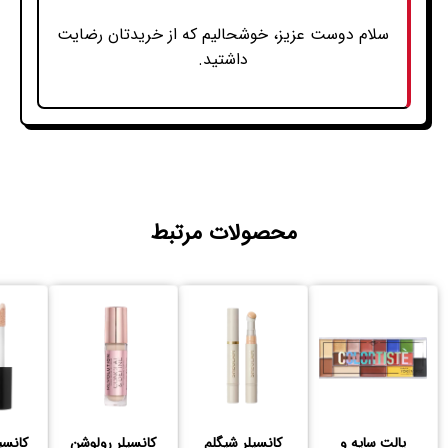
سلام دوست عزیز، خوشحالیم که از خریدتان رضایت
داشتید.
محصولات مرتبط
پالت سایه و
کانسیلر شیگلم
کانسیلر رولوشن
کانسی