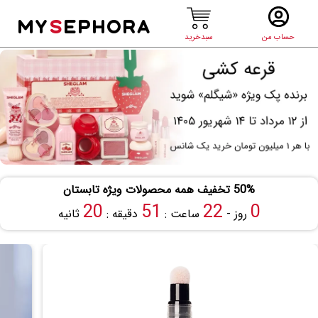
MY
S
EPHORA
حساب من
سبدخرید
50% تخفیف همه محصولات ویژه تابستان
19
51
22
0
روز -
ساعت :
دقیقه :
ثانیه