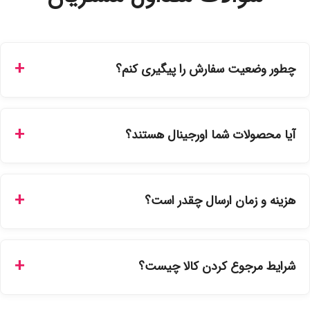
چطور وضعیت سفارش را پیگیری کنم؟
شما می‌توانید با ورود به حساب کاربری خود در بخش "سفارش‌های
من"، کد رهگیری پستی را دریافت کرده و یا از طریق پنل پیگیری
آیا محصولات شما اورجینال هستند؟
سفارشات در سایت، وضعیت لحظه‌ای مرسوله را مشاهده کنید.
بله، تمامی محصولات موجود در فروشگاه ما با ضمانت اصالت کالا
ارائه می‌شوند. محصولات آرایشی و بهداشتی مستقیماً از
هزینه و زمان ارسال چقدر است؟
نمایندگی‌های معتبر تهیه شده و دارای بچ‌کد قابل استعلام هستند.
ارسال برای خریدهای بالای 5 تومان رایگان است. زمان تحویل در
تهران را میتوانید ارسال فوری همان روز یا هر روز کاری دیگر
شرایط مرجوع کردن کالا چیست؟
انتخاب کنید و برای شهرستان‌ها بین یک الی ۳ روز کاری از طریق
پست پیشتاز خواهد بود.
با توجه به بهداشتی بودن محصولات، مرجوعی تنها در صورت آکبند