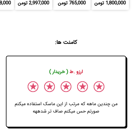
1,800,000 تومن
765,000 تومن
2,997,000 تومن
,208,000
کامنت ها:
ارزو .ط
( خریدار )
من چندین ماهه که مرتب از این ماسک استفاده میکنم
صورتم حس میکنم صاف تر شدههه