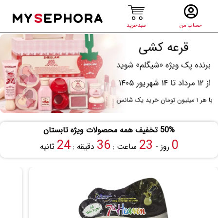
MY
S
EPHORA
حساب من
سبدخرید
50% تخفیف همه محصولات ویژه تابستان
24
36
23
0
روز -
ساعت :
دقیقه :
ثانیه