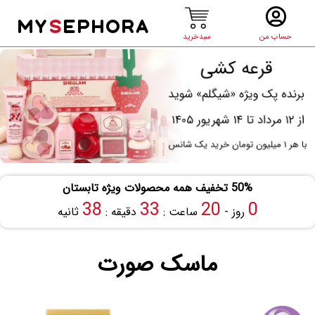
MY
S
EPHORA
حساب من
سبدخرید
50% تخفیف همه محصولات ویژه تابستان
37
33
20
0
روز -
ساعت :
دقیقه :
ثانیه
ماسک صورت