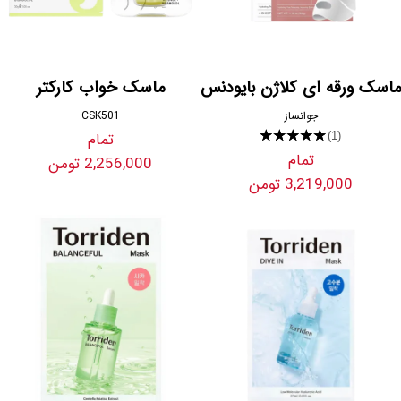
ماسک ورقه ای کلاژن بایودنس
ماسک خواب کارکتر
جوانساز
CSK501
★★★★★
تمام
(1)
تمام
2,256,000 تومن
3,219,000 تومن