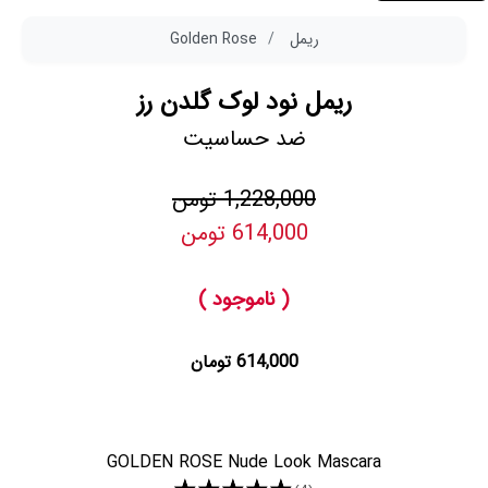
ریمل
Golden Rose
ریمل نود لوک گلدن رز
ضد حساسیت
1,228,000 تومن
614,000 تومن
( ناموجود )
614,000 تومان
GOLDEN ROSE Nude Look Mascara