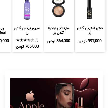
کانتور استیکی گلدن
سایه تکی تراکوتا
اسپری فیکس گلدن
ریم
رز
گلدن رز
رز
eal!
997,000 تومن
864,000 تومن
★★★★★
,580,000
(2)
765,000 تومن