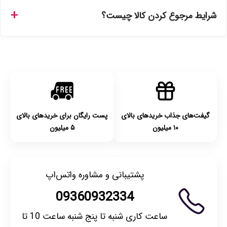
تهران را میتوانید ارسال فوری همان روز یا هر روز کاری دیگر
شرایط مرجوع کردن کالا چیست؟
انتخاب کنید و برای شهرستان‌ها بین یک الی ۳ روز کاری از طریق
پست پیشتاز خواهد بود.
با توجه به بهداشتی بودن محصولات، مرجوعی تنها در صورت آکبند
بودن محصول و یا وجود نقص فنی/اشتباه در ارسال تا ۷ روز
امکان‌پذیر است. لطفا قبل از باز کردن پلمپ کالا، آن را بررسی
کنید.
گیفت‌های جذاب خریدهای بالای
پست رایگان برای خریدهای بالای
۱۰ میلیون
۵ میلیون
پشتیبانی و مشاوره واتس‌اپ
09360932334
ساعت کاری شنبه تا پنج شنبه ساعت 10 تا