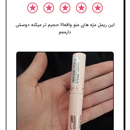
این ریمل مژه های منو واقعااا حجیم تر میکنه دوسش
دارممم