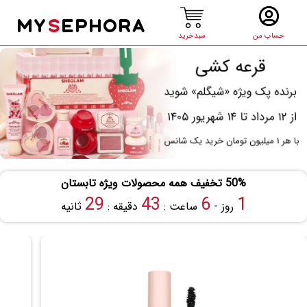
MY
S
EPHORA
حساب من
سبدخرید
50% تخفیف همه محصولات ویژه تابستان
28
43
6
1
روز -
ساعت :
دقیقه :
ثانیه