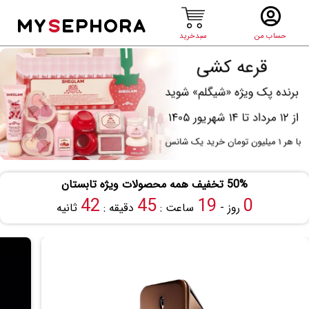
MY
S
EPHORA
حساب من
سبدخرید
50% تخفیف همه محصولات ویژه تابستان
42
45
19
0
روز -
ساعت :
دقیقه :
ثانیه