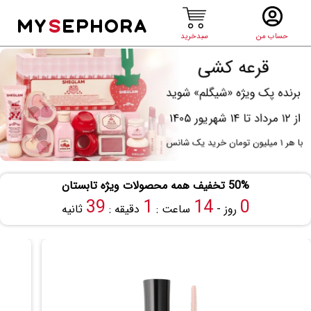
MY
S
EPHORA
حساب من
سبدخرید
50% تخفیف همه محصولات ویژه تابستان
38
1
14
0
روز -
ساعت :
دقیقه :
ثانیه