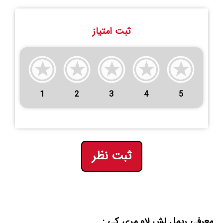
ثبت امتیاز
1
2
3
4
5
ثبت نظر
معرفی ریمل لش لاو مری کی :