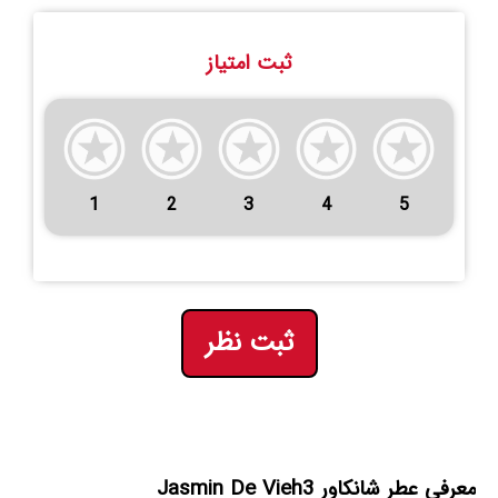
ثبت امتیاز
1
2
3
4
5
ثبت نظر
معرفی عطر شانکاور Jasmin De Vieh3