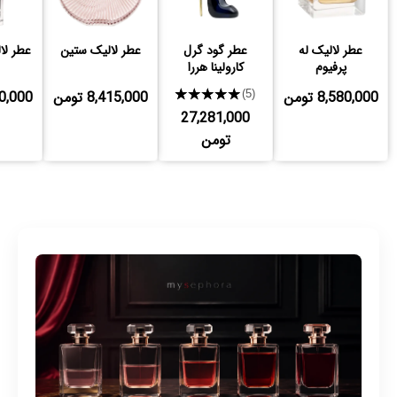
عطر لالیک له
عطر گود گرل
عطر لالیک ستین
عطر لا
پرفیوم
کارولینا هررا
8,580,000 تومن
★★★★★
8,415,000 تومن
,570,000
(5)
27,281,000
تومن