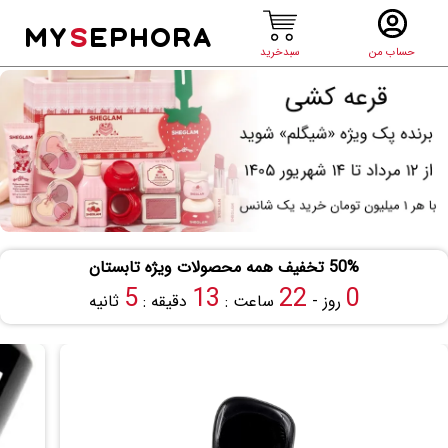
MY
S
EPHORA
حساب من
سبدخرید
50% تخفیف همه محصولات ویژه تابستان
5
13
22
0
روز -
ساعت :
دقیقه :
ثانیه