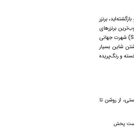
زگشته‌اید، برنزر
ب‌ترین برنزرهای
دنیای آرایش است که به دلیل ایجاد 'جلوه آفتاب‌سوخته طلایی' (Sun-kissed Glow) شهرت جهانی
شتن شاین بسیار
ته و رنگ‌پریده
اژ پوستی، از روشن تا
 پوست پخش