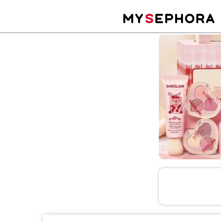
MY
S
EPHORA