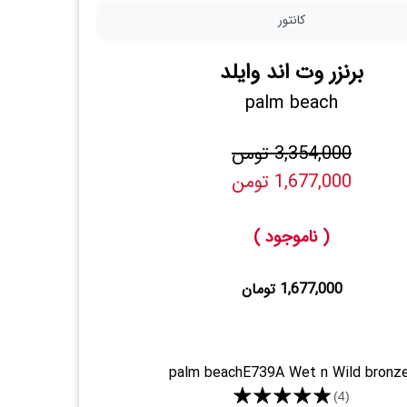
کانتور
برنزر وت اند وایلد
palm beach
3,354,000 تومن
1,677,000 تومن
( ناموجود )
1,677,000 تومان
palm beachE739A Wet n Wild bronz
★★★★★
(4)