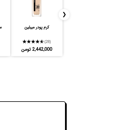
❮
کرم پودر میبلین
س
★★★★★
(28)
2,442,000 تومن