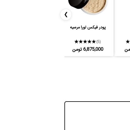
❯
پودر فیکس لورا مرسیه
پالت کانتور چرب آناستازیا
مدیوم
★★★★★
★★★★★
(3)
(5)
6,875,000 تومن
17,416,000 تومن