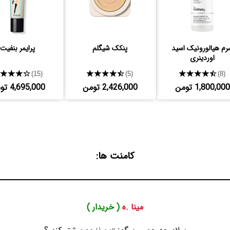
رم هیالورونیک اسید
پنکک شیگلم
پرایمر بنفیت
اوردینری
★★★★★
★★★★★
★★★★★
(15)
(5)
(8)
1,800,000 تومن
2,426,000 تومن
4,695,000 تومن
کامنت ها:
مینا .ه
( خریدار )