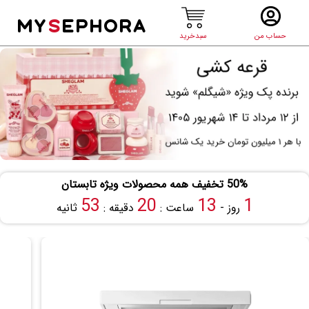
MY
S
EPHORA
حساب من
سبدخرید
50% تخفیف همه محصولات ویژه تابستان
52
20
13
1
روز -
ساعت :
دقیقه :
ثانیه