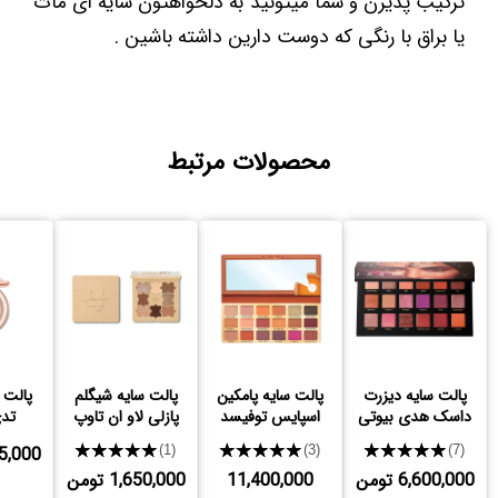
ترکیب پذیرن و شما میتونید به دلخواهتون سایه ای مات
یا براق با رنگی که دوست دارین داشته باشین .
محصولات مرتبط
پالت سایه دیزرت
پالت سایه پامکین
پالت سایه شیگلم
داسک هدی بیوتی
اسپایس توفیسد
پازلی لاو ان تاوپ
تدی
★★★★★
★★★★★
★★★★★
,125,000
(1)
(3)
(7)
6,600,000 تومن
11,400,000
1,650,000 تومن