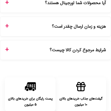
آیا محصولات شما اورجینال هستند؟
سفارشات در سایت، وضعیت لحظه‌ای مرسوله را مشاهده کنید.
بله، تمامی محصولات موجود در فروشگاه ما با ضمانت اصالت کالا
ارائه می‌شوند. محصولات آرایشی و بهداشتی مستقیماً از
هزینه و زمان ارسال چقدر است؟
نمایندگی‌های معتبر تهیه شده و دارای بچ‌کد قابل استعلام هستند.
ارسال برای خریدهای بالای 5 تومان رایگان است. زمان تحویل در
تهران را میتوانید ارسال فوری همان روز یا هر روز کاری دیگر
شرایط مرجوع کردن کالا چیست؟
انتخاب کنید و برای شهرستان‌ها بین یک الی ۳ روز کاری از طریق
پست پیشتاز خواهد بود.
با توجه به بهداشتی بودن محصولات، مرجوعی تنها در صورت آکبند
بودن محصول و یا وجود نقص فنی/اشتباه در ارسال تا ۷ روز
امکان‌پذیر است. لطفا قبل از باز کردن پلمپ کالا، آن را بررسی
کنید.
گیفت‌های جذاب خریدهای بالای
پست رایگان برای خریدهای بالای
۱۰ میلیون
۵ میلیون