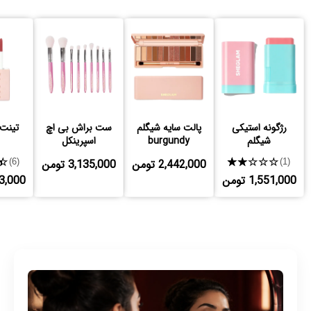
رژگونه استیکی
پالت سایه شیگلم
ست براش بی اچ
تینت
شیگلم
burgundy
اسپرینکل
★★★★★
2,442,000 تومن
3,135,000 تومن
★
(6)
(1)
1,551,000 تومن
,593,000