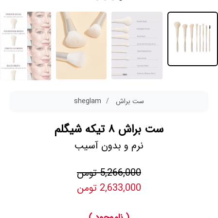
ست براش
sheglam
ست براش ۸ تیکه شیگلم
نرم و بدون آسیب
5,266,000 تومن
2,633,000 تومن
( ناموجود )