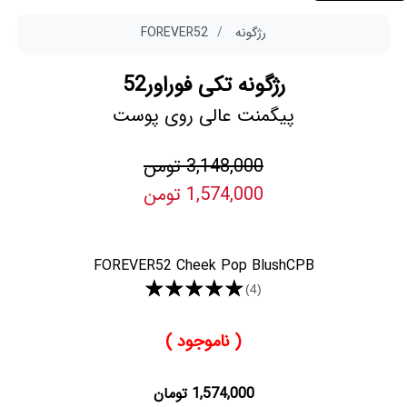
رژگونه
FOREVER52
رژگونه تکی فوراور52
پیگمنت عالی روی پوست
3,148,000 تومن
1,574,000 تومن
FOREVER52 Cheek Pop BlushCPB
★★★★★
(4)
( ناموجود )
1,574,000 تومان