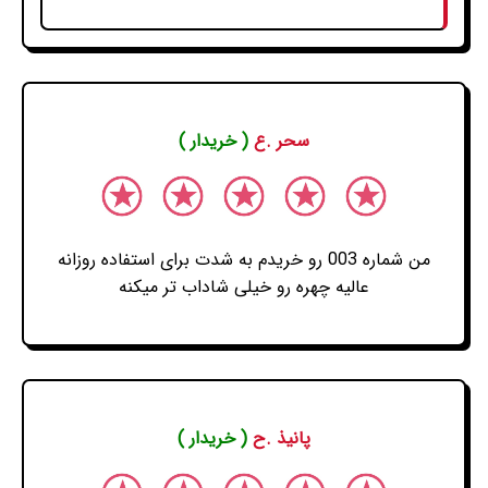
سحر .ع
( خریدار )
من شماره 003 رو خریدم به شدت برای استفاده روزانه
عالیه چهره رو خیلی شاداب تر میکنه
پانیذ .ح
( خریدار )