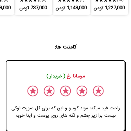
1,227,000 تومن
1,148,000 تومن
737,000 تومن
,593,000
کامنت ها:
مرسانا .غ
( خریدار )
راحت فید میکنه مواد کرمیو و این که برای کل صورت اوکی
نیست برا زیر چشم و لکه های روی پوست و اینا خوبه