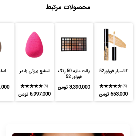
محصولات مرتبط
کانسیلر فوراور52
پالت سایه 50 رنگ
اسفنج بیوتی بلندر
اسفن
فوراور 52
★★★★★
3,390,000 تومن
★★★★★
555,000
(5)
(8)
653,000 تومن
6,997,000 تومن