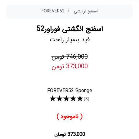
اسفنج آرایشی
FOREVER52
اسفنج انگشتی فوراور52
فید بسیار راحت
746,000 تومن
373,000 تومن
FOREVER52 Sponge
★★★★★
(3)
( ناموجود )
373,000 تومان