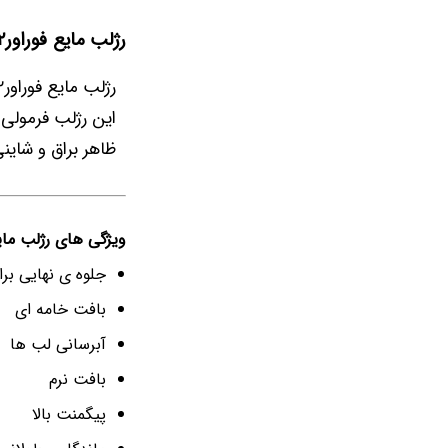
رژلب مایع فوراور۵۲ Lip Tint
رژلب مایع فوراور۵۲، یک رژلب براق و غیر چسبنده هست که ظاهر فوق العاده جذابی روی لب میگیره
این رژلب فرمولی 
ظاهر براق و شاین
ویژگی های رژلب مایع فوراور۲
جلوه ی نهایی برا
بافت خامه ای
آبرسانی لب ها
بافت نرم
پیگمنت بالا