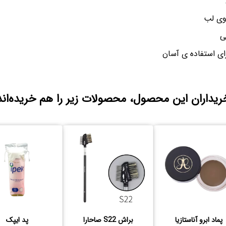
ی لب
ی
برای استفاده ی آسان
ریداران این محصول، محصولات زیر را هم خریده‌اند
پماد ابرو آناستازیا
براش S22 صاحارا
پد ایپک