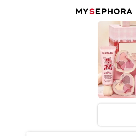
MY
S
EPHORA