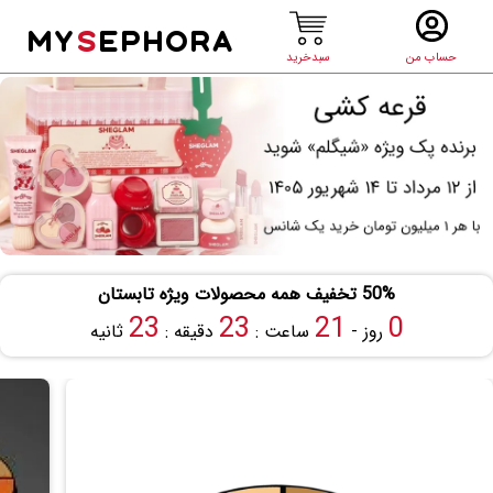
MY
S
EPHORA
حساب من
سبدخرید
50% تخفیف همه محصولات ویژه تابستان
22
23
21
0
روز -
ساعت :
دقیقه :
ثانیه