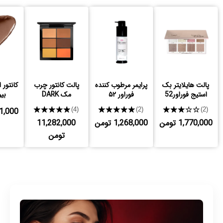
پالت هایلایتر بک
پرایمر مرطوب کننده
پالت کانتور چرب
کانتور 
استیج فوراور52
فوراور ۵۲
مک DARK
بیو
★★★★★
★★★★★
★★★★★
,301,000
(4)
(2)
(2)
1,770,000 تومن
1,268,000 تومن
11,282,000
تومن