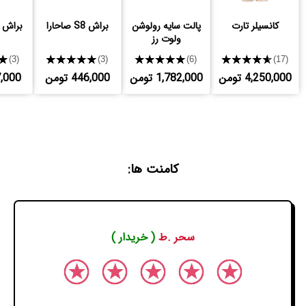
کانسیلر تارت
پالت سایه رولوشن
براش S8 صاحارا
براش S24 صاحارا
ولوت رز
★
★★★★★
★★★★★
★★★★★
(3)
(3)
(6)
(17)
4,250,000 تومن
1,782,000 تومن
446,000 تومن
497,000
کامنت ها:
سحر .ط
( خریدار )