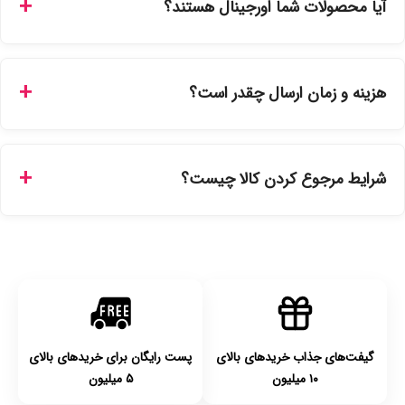
آیا محصولات شما اورجینال هستند؟
سفارشات در سایت، وضعیت لحظه‌ای مرسوله را مشاهده کنید.
بله، تمامی محصولات موجود در فروشگاه ما با ضمانت اصالت کالا
ارائه می‌شوند. محصولات آرایشی و بهداشتی مستقیماً از
هزینه و زمان ارسال چقدر است؟
نمایندگی‌های معتبر تهیه شده و دارای بچ‌کد قابل استعلام هستند.
ارسال برای خریدهای بالای 5 تومان رایگان است. زمان تحویل در
تهران را میتوانید ارسال فوری همان روز یا هر روز کاری دیگر
شرایط مرجوع کردن کالا چیست؟
انتخاب کنید و برای شهرستان‌ها بین یک الی ۳ روز کاری از طریق
پست پیشتاز خواهد بود.
با توجه به بهداشتی بودن محصولات، مرجوعی تنها در صورت آکبند
بودن محصول و یا وجود نقص فنی/اشتباه در ارسال تا ۷ روز
امکان‌پذیر است. لطفا قبل از باز کردن پلمپ کالا، آن را بررسی
کنید.
گیفت‌های جذاب خریدهای بالای
پست رایگان برای خریدهای بالای
۱۰ میلیون
۵ میلیون