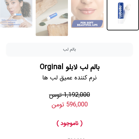
بالم لب
بالم لب لابلو Orginal
نرم کننده عمیق لب ها
1,192,000 تومن
596,000 تومن
( ناموجود )