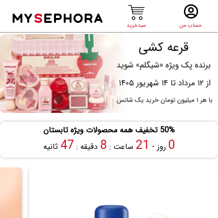
MY
S
EPHORA
حساب من
سبدخرید
50% تخفیف همه محصولات ویژه تابستان
46
8
21
0
روز -
ساعت :
دقیقه :
ثانیه