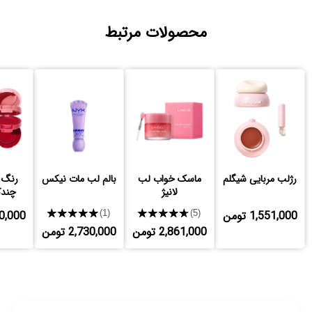
محصولات مرتبط
رژلب مربایی شیگلم
ماسک خواب لب
بالم لب مات نیکس
رنگ 
لانیژ
چندک
1,551,000 تومن
★★★★★
★★★★★
,760,000
(1)
(5)
2,861,000 تومن
2,730,000 تومن