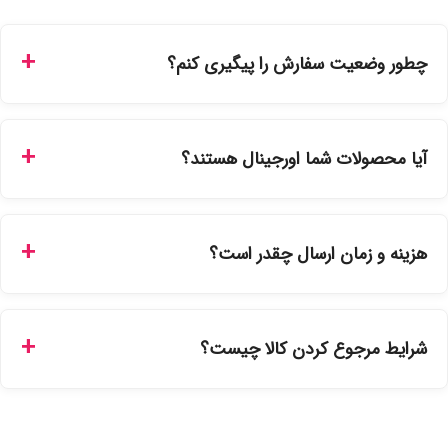
چطور وضعیت سفارش را پیگیری کنم؟
شما می‌توانید با ورود به حساب کاربری خود در بخش "سفارش‌های
من"، کد رهگیری پستی را دریافت کرده و یا از طریق پنل پیگیری
آیا محصولات شما اورجینال هستند؟
سفارشات در سایت، وضعیت لحظه‌ای مرسوله را مشاهده کنید.
بله، تمامی محصولات موجود در فروشگاه ما با ضمانت اصالت کالا
ارائه می‌شوند. محصولات آرایشی و بهداشتی مستقیماً از
هزینه و زمان ارسال چقدر است؟
نمایندگی‌های معتبر تهیه شده و دارای بچ‌کد قابل استعلام هستند.
ارسال برای خریدهای بالای 5 تومان رایگان است. زمان تحویل در
تهران را میتوانید ارسال فوری همان روز یا هر روز کاری دیگر
شرایط مرجوع کردن کالا چیست؟
انتخاب کنید و برای شهرستان‌ها بین یک الی ۳ روز کاری از طریق
پست پیشتاز خواهد بود.
با توجه به بهداشتی بودن محصولات، مرجوعی تنها در صورت آکبند
بودن محصول و یا وجود نقص فنی/اشتباه در ارسال تا ۷ روز