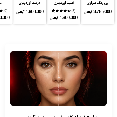
بی رنگ سراوی
اسید اوردینری
درصد اوردینری
نو
SPF 50 مدل AM
3,285,000 تومن
★★★★★
1,800,000 تومن
★
(9)
(8)
1,800,000 تومن
,920,000