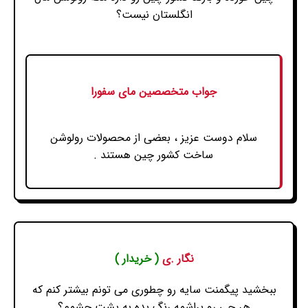
انگلستان نیست؟
جواب متخصصین مای سفورا
سلام دوست عزیز ، بعضی از محصولات رولوشن
ساخت کشور چین هستند .
نگار .ی
( خریدار )
ببخشید پیگمنت سایه رو چطوری می تونم بیشتر کنم که
هر چی رو براشمه رنگ بده به پشت چشمم؟