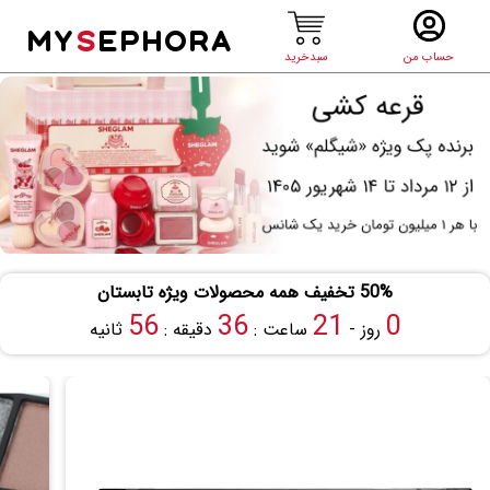
MY
S
EPHORA
حساب من
سبدخرید
50% تخفیف همه محصولات ویژه تابستان
56
36
21
0
روز -
ساعت :
دقیقه :
ثانیه