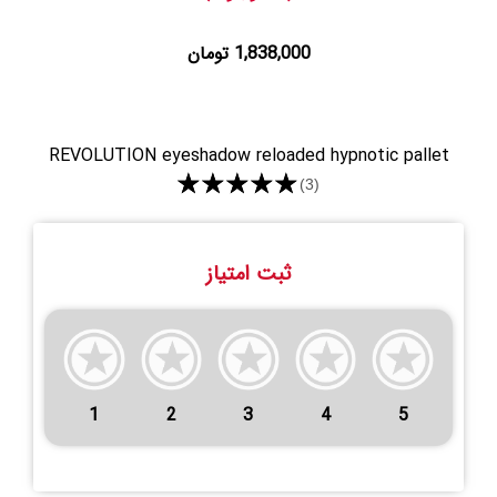
1,838,000 تومان
REVOLUTION eyeshadow reloaded hypnotic pallet
★★★★★
(3)
ثبت امتیاز
1
2
3
4
5