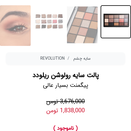
سایه چشم
REVOLUTION
پالت سایه رولوشن ریلودد
پیگمنت بسیار عالی
3,676,000 تومن
1,838,000 تومن
( ناموجود )