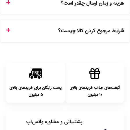
هزینه و زمان ارسال چقدر است؟
نمایندگی‌های معتبر تهیه شده و دارای بچ‌کد قابل استعلام هستند.
ارسال برای خریدهای بالای 5 تومان رایگان است. زمان تحویل در
تهران را میتوانید ارسال فوری همان روز یا هر روز کاری دیگر
شرایط مرجوع کردن کالا چیست؟
انتخاب کنید و برای شهرستان‌ها بین یک الی ۳ روز کاری از طریق
پست پیشتاز خواهد بود.
با توجه به بهداشتی بودن محصولات، مرجوعی تنها در صورت آکبند
بودن محصول و یا وجود نقص فنی/اشتباه در ارسال تا ۷ روز
امکان‌پذیر است. لطفا قبل از باز کردن پلمپ کالا، آن را بررسی
کنید.
گیفت‌های جذاب خریدهای بالای
پست رایگان برای خریدهای بالای
۱۰ میلیون
۵ میلیون
پشتیبانی و مشاوره واتس‌اپ