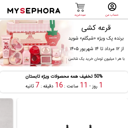
MY
S
EPHORA
حساب من
سبدخرید
50% تخفیف همه محصولات ویژه تابستان
6
16
11
1
روز -
ساعت :
دقیقه :
ثانیه