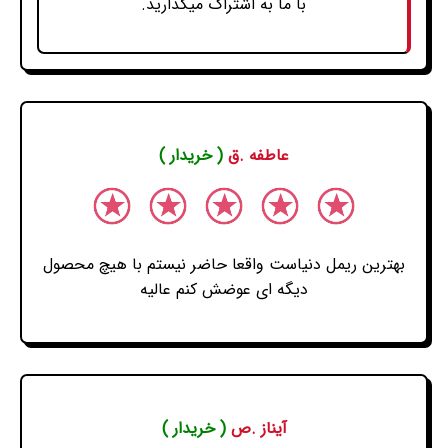
با ما به اشتراک میگذارید.
عاطفه .ق
( خریدار )
بهترین ریمل دنیاست واقعا حاضر نیستم با هیچ محصول
دیگه ای عوضش کنم عالیه
آیناز .ص
( خریدار )