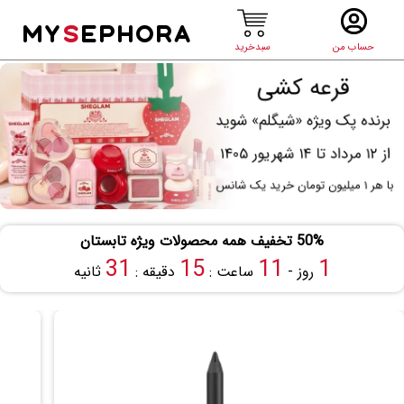
MY
S
EPHORA
حساب من
سبدخرید
50% تخفیف همه محصولات ویژه تابستان
30
15
11
1
روز -
ساعت :
دقیقه :
ثانیه