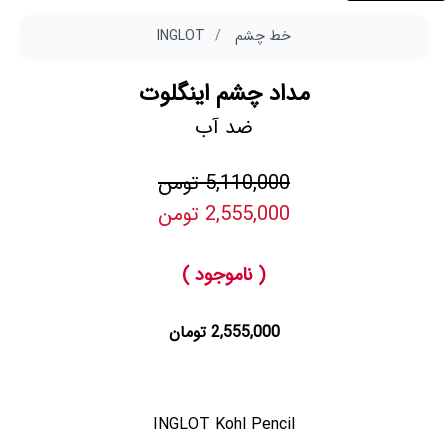
خط چشم
INGLOT
مداد چشم اینگلوت
ضد آب
5,110,000 تومن
2,555,000 تومن
( ناموجود )
2,555,000 تومان
INGLOT Kohl Pencil