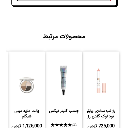
محصولات مرتبط
رژ لب مدادی براق
چسب گلیتر نیکس
پالت سایه مینی
پا
نود لوک گلدن رز
شیگلم
725,000 تومن
★★★★★
1,125,000 تومن
,000
(4)