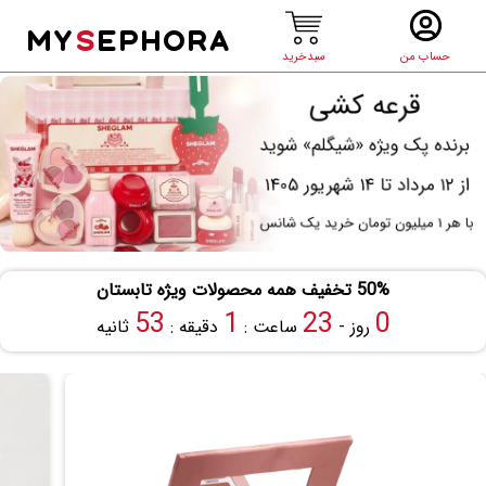
MY
S
EPHORA
حساب من
سبدخرید
50% تخفیف همه محصولات ویژه تابستان
52
1
23
0
روز -
ساعت :
دقیقه :
ثانیه