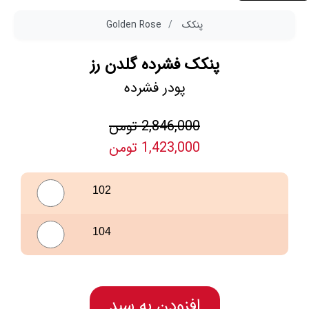
پنکک
Golden Rose
پنکک فشرده گلدن رز
پودر فشرده
2,846,000 تومن
1,423,000 تومن
102
104
افزودن به سبد