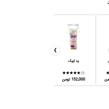
❯
پد ایپک
کرم پودر مک Studio Fix
Fluid
★★★★★
★★★★★
(35)
(3)
152,000 تومن
6,946,000 تومن