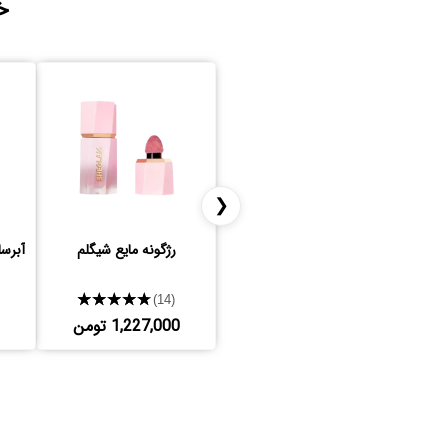
خ
❮
رژگونه مایع شیگلم
آبرس
★★★★★
(14)
1,227,000 تومن