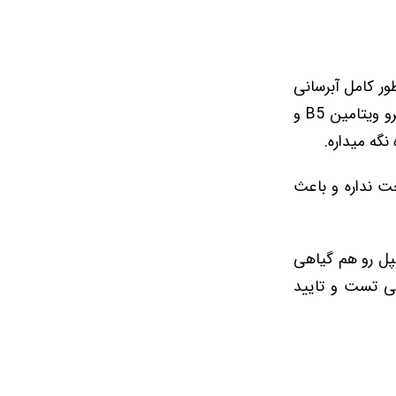
عت پوست شما رو به طور کامل آبرسانی
میکنه. آبرسان سیمپل شامل موادی هست که با پوست کاملا سازگار هستن؛ مثل پرو ویتامین B5 و
 نداره و باعث
ل رو هم گیاهی
تی تست و تایید