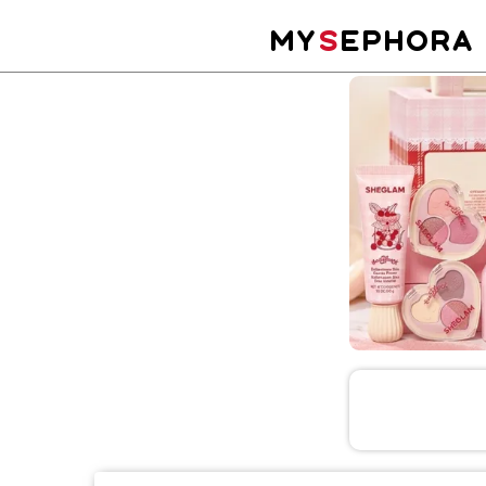
MY
S
EPHORA