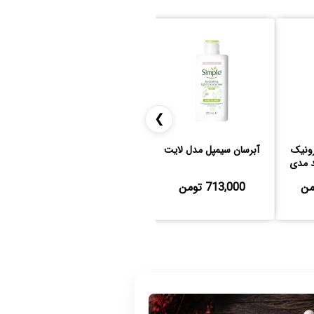
❯
رونیک
آبرسان سیمپل مدل لایت
آبرسان کوزارکس
ژل 
د مدی
مدل
713,000 تومن
2,700,000 تومن