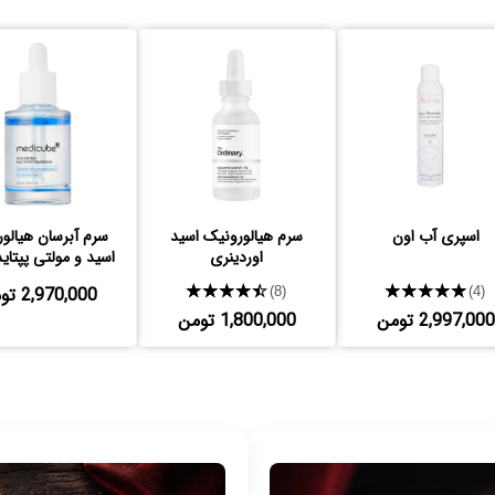
اسپری آب اون
سرم هیالورونیک اسید
️ سرم آبرسان هیالو
اوردینری
اسید و مولتی پپتای
کیوب
★★★★★
★★★★★
2,970,000 تومن
(8)
(4)
2,997,000 تومن
1,800,000 تومن