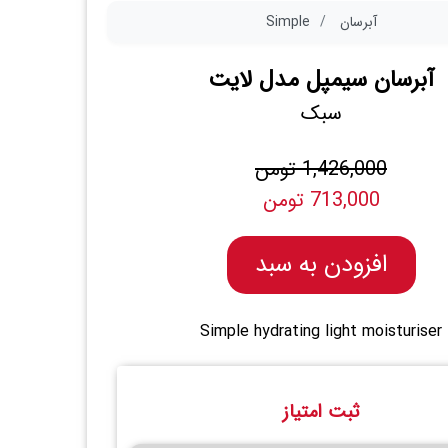
آبرسان
Simple
آبرسان سیمپل مدل لایت
سبک
1,426,000 تومن
713,000 تومن
افزودن به سبد
Simple hydrating light moisturiser
ثبت امتیاز