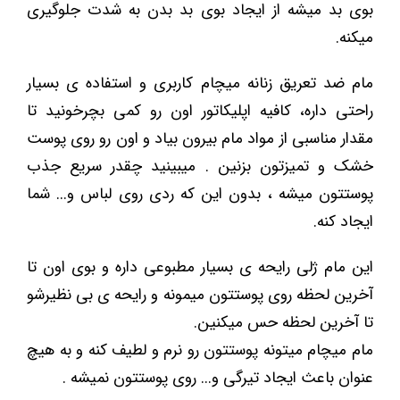
بوی بد میشه از ایجاد بوی بد بدن به شدت جلوگیری
میکنه.
مام ضد تعریق زنانه میچام کاربری و استفاده ی بسیار
راحتی داره، کافیه اپلیکاتور اون رو کمی بچرخونید تا
مقدار مناسبی از مواد مام بیرون بیاد و اون رو روی پوست
خشک و تمیزتون بزنین . میبینید چقدر سریع جذب
پوستتون میشه ، بدون این که ردی روی لباس و... شما
ایجاد کنه.
این مام ژلی رایحه ی بسیار مطبوعی داره و بوی اون تا
آخرین لحظه روی پوستتون میمونه و رایحه ی بی نظیرشو
تا آخرین لحظه حس میکنین.
مام میچام میتونه پوستتون رو نرم و لطیف کنه و به هیچ
عنوان باعث ایجاد تیرگی و... روی پوستتون نمیشه .