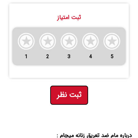
ثبت امتیاز
1
2
3
4
5
ثبت نظر
درباره مام ضد تعریق زنانه میچام :