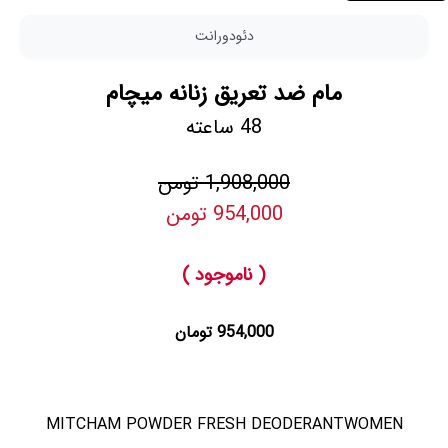
دئودورانت
مام ضد تعریق زنانه میچام
48 ساعته
1,908,000 تومن
954,000 تومن
( ناموجود )
954,000 تومان
MITCHAM POWDER FRESH DEODERANTWOMEN