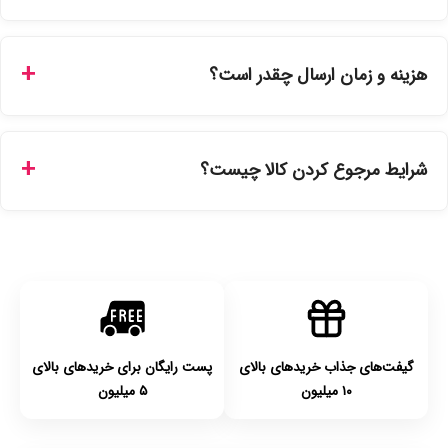
بله، تمامی محصولات موجود در فروشگاه ما با ضمانت اصالت کالا
ارائه می‌شوند. محصولات آرایشی و بهداشتی مستقیماً از
هزینه و زمان ارسال چقدر است؟
نمایندگی‌های معتبر تهیه شده و دارای بچ‌کد قابل استعلام هستند.
ارسال برای خریدهای بالای 5 تومان رایگان است. زمان تحویل در
تهران را میتوانید ارسال فوری همان روز یا هر روز کاری دیگر
شرایط مرجوع کردن کالا چیست؟
انتخاب کنید و برای شهرستان‌ها بین یک الی ۳ روز کاری از طریق
پست پیشتاز خواهد بود.
با توجه به بهداشتی بودن محصولات، مرجوعی تنها در صورت آکبند
بودن محصول و یا وجود نقص فنی/اشتباه در ارسال تا ۷ روز
امکان‌پذیر است. لطفا قبل از باز کردن پلمپ کالا، آن را بررسی
کنید.
گیفت‌های جذاب خریدهای بالای
پست رایگان برای خریدهای بالای
۱۰ میلیون
۵ میلیون