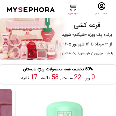
MY
S
EPHORA
حساب من
سبدخرید
50% تخفیف همه محصولات ویژه تابستان
17
58
22
0
روز -
ساعت :
دقیقه :
ثانیه