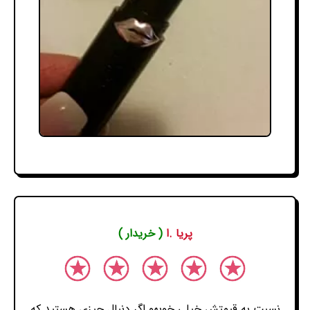
پریا .ا
( خریدار )
نسبت به قیمتش خیلی خوبهو اگر دنبال چیزی هستید که