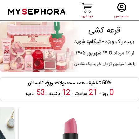
MY
S
EPHORA
حساب من
سبدخرید
50% تخفیف همه محصولات ویژه تابستان
53
12
21
0
روز -
ساعت :
دقیقه :
ثانیه