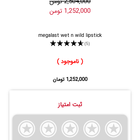
2,504,000 تومن
1,252,000 تومن
megalast wet n wild lipstick
★★★★★
(5)
( ناموجود )
1,252,000 تومان
ثبت امتیاز