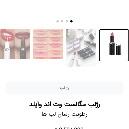
رژ لب
رژلب مگالست وت اند وایلد
رطوبت رسان لب ها