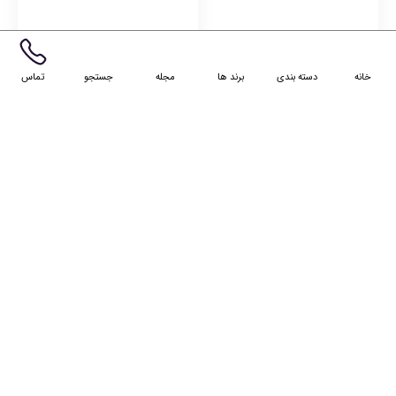
گیفت‌های جذاب خریدهای بالای
پست رایگان برای خریدهای بالای
۱۰ میلیون
۵ میلیون
خانه
دسته بندی
برند ها
مجله
جستجو
تماس
پشتیبانی و مشاوره واتس‌اپ
09360932334
ساعت کاری شنبه تا پنج شنبه ساعت 10 تا
16
تحویل چند ساعت کاری تهران
تحویل ۱ تا ۲ روز کاری شهرستان