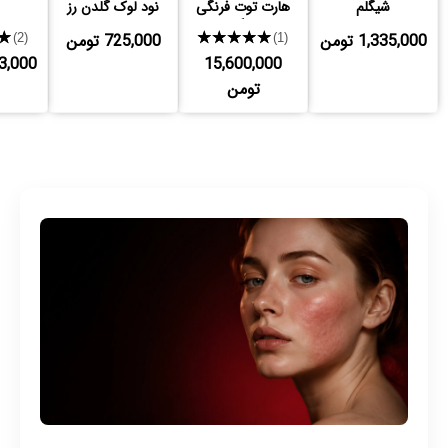
شیگلم
هارت توت فرنگی
نود لوک گلدن رز
شیگلم
1,335,000 تومن
★★★★★
725,000 تومن
★
(2)
(1)
15,600,000
,443,000
تومن