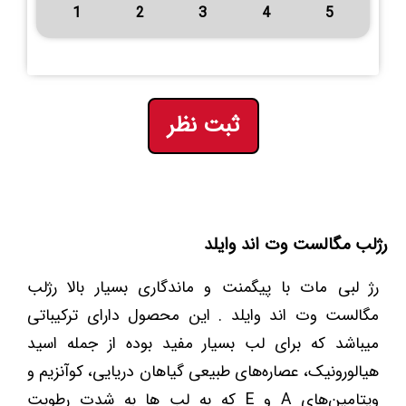
1
2
3
4
5
ثبت نظر
رژلب مگالست وت اند وایلد
رژ لبی مات با پیگمنت و ماندگاری بسیار بالا رژلب
مگالست وت اند وایلد . این محصول دارای ترکیباتی
میباشد که برای لب بسیار مفید بوده از جمله اسید
هیالورونیک، عصاره‌های طبیعی گیاهان دریایی، کوآنزیم و
ویتامین‌های A و E که به لب ها به شدت رطوبت