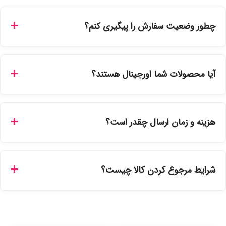
چطور وضعیت سفارش را پیگیری کنم؟
شما می‌توانید با ورود به حساب کاربری خود در بخش "سفارش‌های
من"، کد رهگیری پستی را دریافت کرده و یا از طریق پنل پیگیری
آیا محصولات شما اورجینال هستند؟
سفارشات در سایت، وضعیت لحظه‌ای مرسوله را مشاهده کنید.
بله، تمامی محصولات موجود در فروشگاه ما با ضمانت اصالت کالا
ارائه می‌شوند. محصولات آرایشی و بهداشتی مستقیماً از
هزینه و زمان ارسال چقدر است؟
نمایندگی‌های معتبر تهیه شده و دارای بچ‌کد قابل استعلام هستند.
ارسال برای خریدهای بالای 5 تومان رایگان است. زمان تحویل در
تهران را میتوانید ارسال فوری همان روز یا هر روز کاری دیگر
شرایط مرجوع کردن کالا چیست؟
انتخاب کنید و برای شهرستان‌ها بین یک الی ۳ روز کاری از طریق
پست پیشتاز خواهد بود.
با توجه به بهداشتی بودن محصولات، مرجوعی تنها در صورت آکبند
بودن محصول و یا وجود نقص فنی/اشتباه در ارسال تا ۷ روز
امکان‌پذیر است. لطفا قبل از باز کردن پلمپ کالا، آن را بررسی