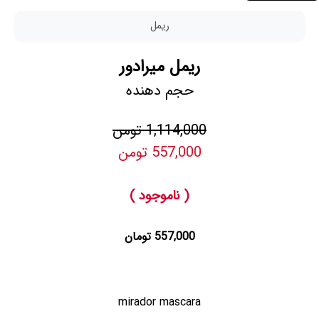
ریمل
ریمل میرادور
حجم دهنده
1,114,000 تومن
557,000 تومن
( ناموجود )
557,000 تومان
mirador mascara