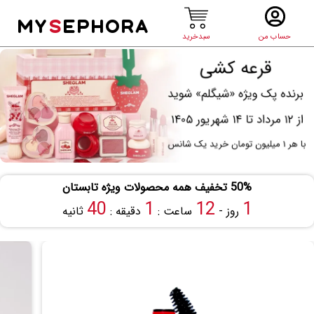
MY
S
EPHORA
حساب من
سبدخرید
50% تخفیف همه محصولات ویژه تابستان
40
1
12
1
روز -
ساعت :
دقیقه :
ثانیه