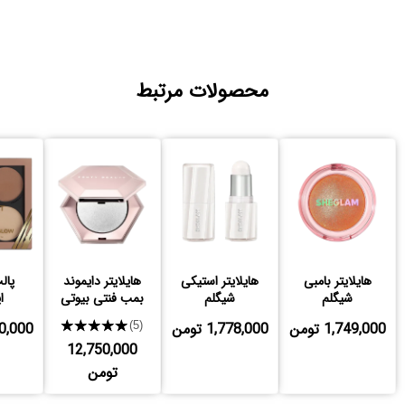
محصولات مرتبط
هایلایتر بامبی
هایلایتر استیکی
هایلایتر دایموند
پال
شیگلم
شیگلم
بمب فنتی بیوتی
ا
1,749,000 تومن
1,778,000 تومن
★★★★★
,750,000
(5)
12,750,000
تومن