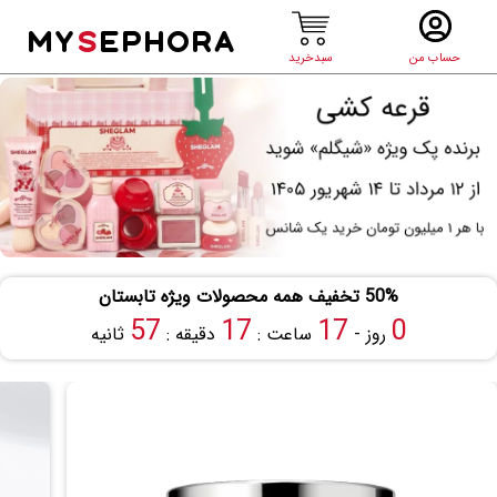
MY
S
EPHORA
حساب من
سبدخرید
50% تخفیف همه محصولات ویژه تابستان
56
17
17
0
روز -
ساعت :
دقیقه :
ثانیه