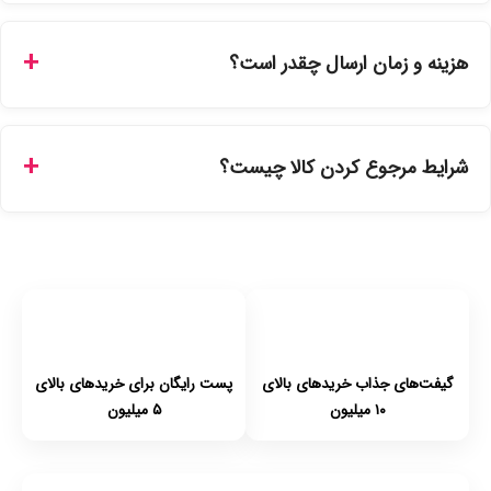
بله، تمامی محصولات موجود در فروشگاه ما با ضمانت اصالت کالا
ارائه می‌شوند. محصولات آرایشی و بهداشتی مستقیماً از
هزینه و زمان ارسال چقدر است؟
نمایندگی‌های معتبر تهیه شده و دارای بچ‌کد قابل استعلام هستند.
ارسال برای خریدهای بالای 5 تومان رایگان است. زمان تحویل در
تهران را میتوانید ارسال فوری همان روز یا هر روز کاری دیگر
شرایط مرجوع کردن کالا چیست؟
انتخاب کنید و برای شهرستان‌ها بین یک الی ۳ روز کاری از طریق
پست پیشتاز خواهد بود.
با توجه به بهداشتی بودن محصولات، مرجوعی تنها در صورت آکبند
بودن محصول و یا وجود نقص فنی/اشتباه در ارسال تا ۷ روز
امکان‌پذیر است. لطفا قبل از باز کردن پلمپ کالا، آن را بررسی
کنید.
گیفت‌های جذاب خریدهای بالای
پست رایگان برای خریدهای بالای
۱۰ میلیون
۵ میلیون