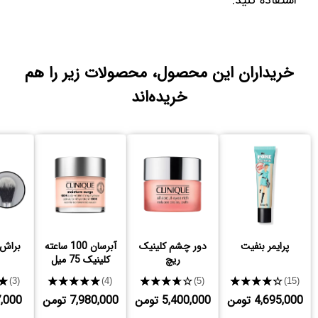
استفاده کنید.
خریداران این محصول، محصولات زیر را هم
خریده‌اند
پرایمر بنفیت
دور چشم کلینیک
آبرسان 100 ساعته
براش S7 صاحا
ریچ
کلینیک 75 میل
★
★★★★★
★★★★★
★★★★★
(3)
(4)
(5)
(15)
4,695,000 تومن
5,400,000 تومن
7,980,000 تومن
497,000