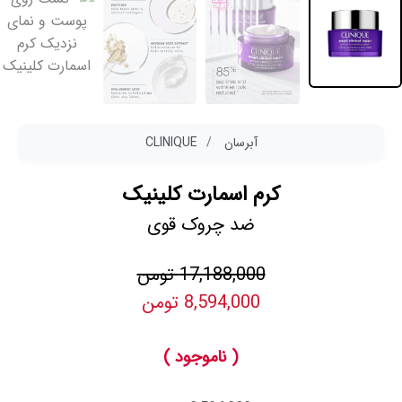
آبرسان
CLINIQUE
کرم اسمارت کلینیک
ضد چروک قوی
17,188,000 تومن
8,594,000 تومن
( ناموجود )