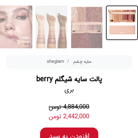
سایه چشم
sheglam
پالت سایه شیگلم berry
بری
4,884,000 تومن
2,442,000 تومن
افزودن به سبد