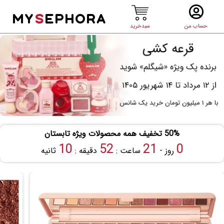
MY
S
EPHORA
حساب من
سبدخرید
50% تخفیف همه محصولات ویژه تابستان
10
52
21
0
روز -
ساعت :
دقیقه :
ثانیه