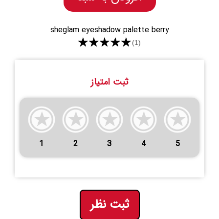
sheglam eyeshadow palette berry
★★★★★
(1)
ثبت امتیاز
1
2
3
4
5
ثبت نظر