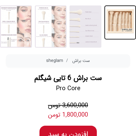
ست براش
sheglam
ست براش 6 تایی شیگلم
Pro Core
3,600,000 تومن
1,800,000 تومن
افزودن به سبد