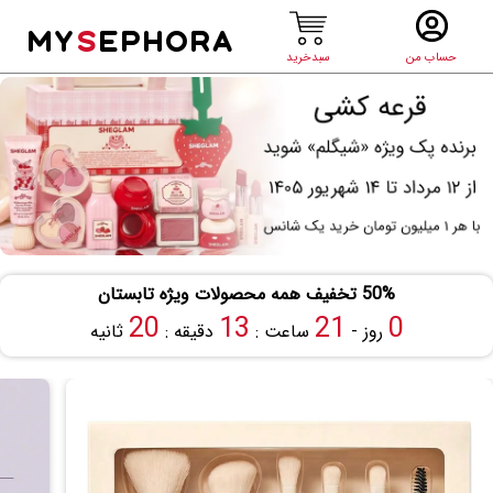
MY
S
EPHORA
حساب من
سبدخرید
50% تخفیف همه محصولات ویژه تابستان
19
13
21
0
روز -
ساعت :
دقیقه :
ثانیه