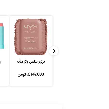
❮
برنزر نیکس باتر ملت
ر
3,149,000 تومن