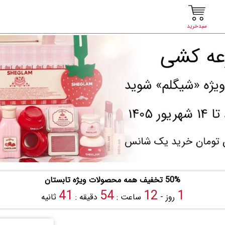
سبدخرید
50% تخفیف همه محصولات ویژه تابستان
40
54
12
1
روز -
ساعت :
دقیقه :
ثانیه