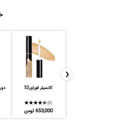
خ
❮
کانسیلر فوراور52
دور
★★★★★
(8)
653,000 تومن