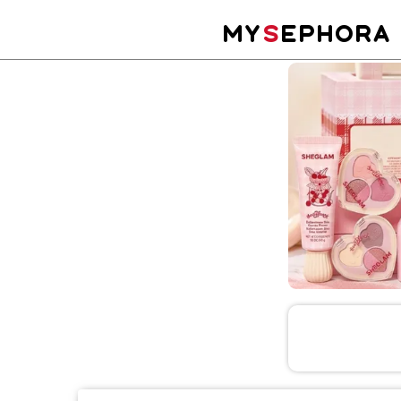
MY
S
EPHORA