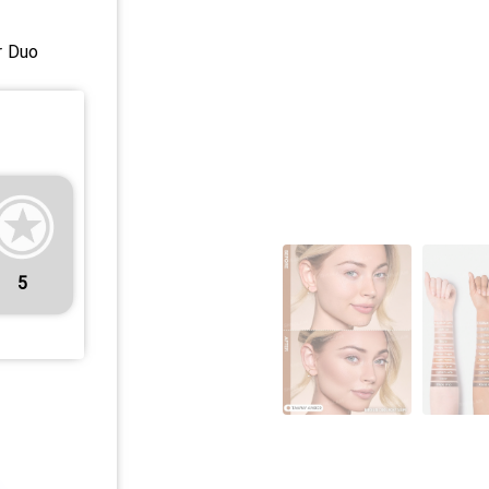
r Duo
5