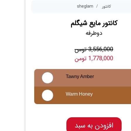
کانتور
sheglam
کانتور مایع شیگلم
دوطرفه
3,556,000 تومن
1,778,000 تومن
Tawny Amber
Warm Honey
افزودن به سبد