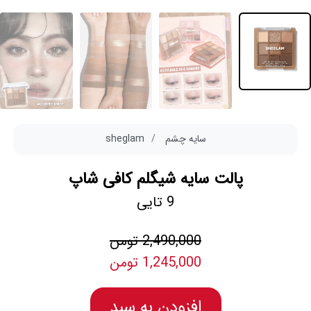
سایه چشم
sheglam
پالت سایه شیگلم کافی شاپ
9 تایی
2,490,000 تومن
1,245,000 تومن
افزودن به سبد