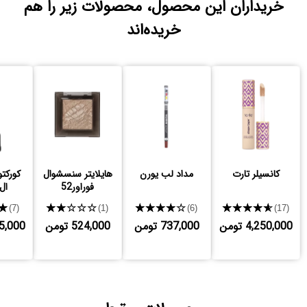
خریداران این محصول، محصولات زیر را هم
خریده‌اند
کانسیلر تارت
مداد لب یورن
هایلایتر سنسشوال
کورکتو
فوراور52
ال
★
★★★★★
★★★★★
★★★★★
(7)
(1)
(6)
(17)
4,250,000 تومن
737,000 تومن
524,000 تومن
,225,000