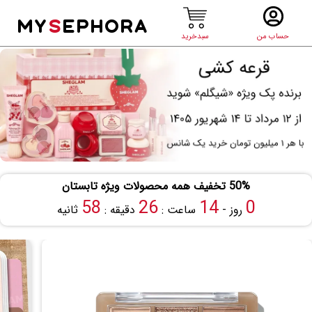
MY
S
EPHORA
حساب من
سبدخرید
50% تخفیف همه محصولات ویژه تابستان
58
26
14
0
روز -
ساعت :
دقیقه :
ثانیه