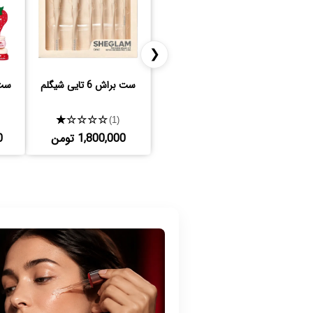
❮
ست براش 6 تایی شیگلم
ست 
★★★★★
(1)
1,800,000 تومن
0