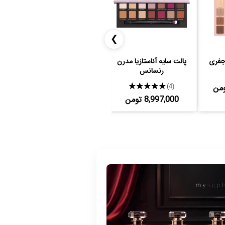
❯
جفری
پالت سایه آناستازیا مدرن
فرمژه شیگلم
اس
رنسانس
★★★★★
697,000 تومن
(4)
8,997,000 تومن