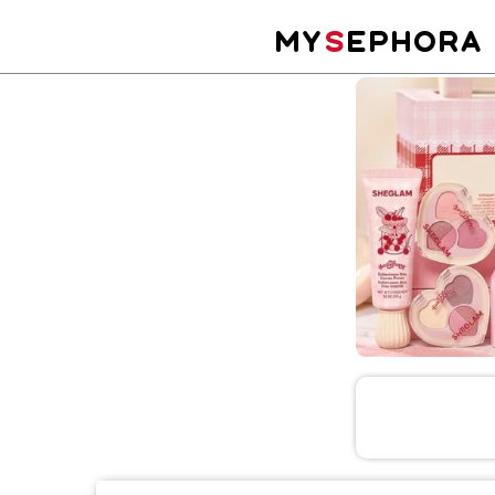
MY
S
EPHORA