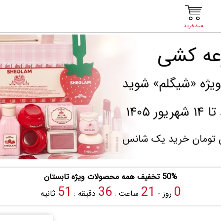
سبدخرید
50% تخفیف همه محصولات ویژه تابستان
50
36
21
0
روز -
ساعت :
دقیقه :
ثانیه