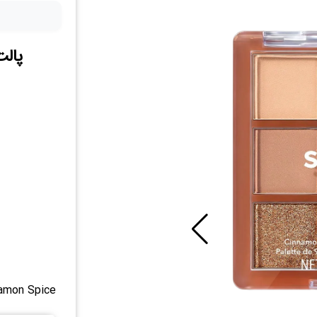
پال
amon Spice