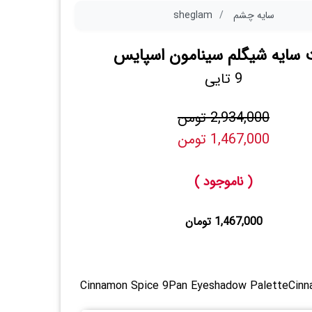
سایه چشم
sheglam
ت سایه شیگلم سینامون اسپایس
9 تایی
2,934,000 تومن
1,467,000 تومن
( ناموجود )
1,467,000 تومان
Cinnamon Spice 9Pan Eyeshadow PaletteCinn