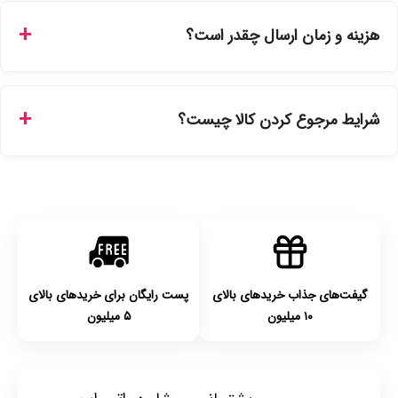
ارائه می‌شوند. محصولات آرایشی و بهداشتی مستقیماً از
هزینه و زمان ارسال چقدر است؟
نمایندگی‌های معتبر تهیه شده و دارای بچ‌کد قابل استعلام هستند.
ارسال برای خریدهای بالای 5 تومان رایگان است. زمان تحویل در
تهران را میتوانید ارسال فوری همان روز یا هر روز کاری دیگر
شرایط مرجوع کردن کالا چیست؟
انتخاب کنید و برای شهرستان‌ها بین یک الی ۳ روز کاری از طریق
پست پیشتاز خواهد بود.
با توجه به بهداشتی بودن محصولات، مرجوعی تنها در صورت آکبند
بودن محصول و یا وجود نقص فنی/اشتباه در ارسال تا ۷ روز
امکان‌پذیر است. لطفا قبل از باز کردن پلمپ کالا، آن را بررسی
کنید.
گیفت‌های جذاب خریدهای بالای
پست رایگان برای خریدهای بالای
۱۰ میلیون
۵ میلیون