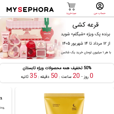
MY
S
EPHORA
حساب من
سبدخرید
50% تخفیف همه محصولات ویژه تابستان
34
50
20
0
روز -
ساعت :
دقیقه :
ثانیه