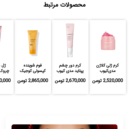
محصولات مرتبط
کرم ژلی کلاژن
کرم دور چشم
فوم شوینده
ژل 
مدی‌کیوب
پپتاید مدی کیوب
کپسولی کوجیک
چروک 
اسید و زردچوبه
2,520,000 تومن
2,670,000 تومن
2,865,000 تومن
,970,000
مدی کیوب