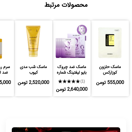
محصولات مرتبط
ماسک حلزون
ماسک ضد چروک
ماسک شب مدی
سرم رو
کوزارکس
بایو لیفتینگ شماره
کیوب
ضد ل
9
اسید
555,000 تومن
★★★★★
2,520,000 تومن
,225,000
(1)
2,640,000 تومن