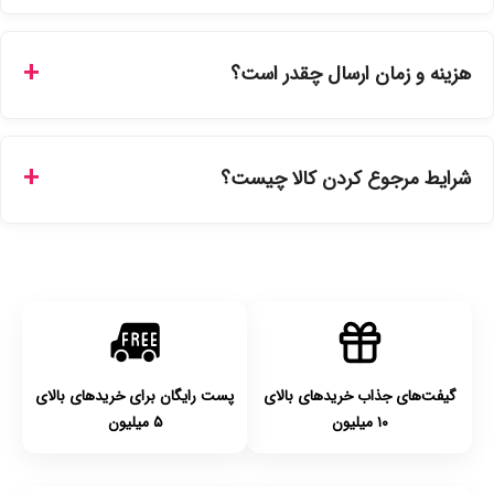
بله، تمامی محصولات موجود در فروشگاه ما با ضمانت اصالت کالا
ارائه می‌شوند. محصولات آرایشی و بهداشتی مستقیماً از
هزینه و زمان ارسال چقدر است؟
نمایندگی‌های معتبر تهیه شده و دارای بچ‌کد قابل استعلام هستند.
ارسال برای خریدهای بالای 5 تومان رایگان است. زمان تحویل در
تهران را میتوانید ارسال فوری همان روز یا هر روز کاری دیگر
شرایط مرجوع کردن کالا چیست؟
انتخاب کنید و برای شهرستان‌ها بین یک الی ۳ روز کاری از طریق
پست پیشتاز خواهد بود.
با توجه به بهداشتی بودن محصولات، مرجوعی تنها در صورت آکبند
بودن محصول و یا وجود نقص فنی/اشتباه در ارسال تا ۷ روز
امکان‌پذیر است. لطفا قبل از باز کردن پلمپ کالا، آن را بررسی
کنید.
گیفت‌های جذاب خریدهای بالای
پست رایگان برای خریدهای بالای
۱۰ میلیون
۵ میلیون