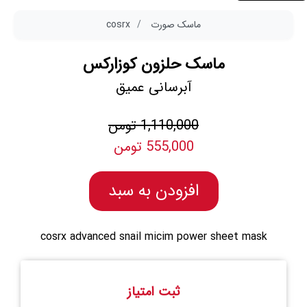
ماسک صورت
cosrx
ماسک حلزون کوزارکس
آبرسانی عمیق
1,110,000 تومن
555,000 تومن
افزودن به سبد
cosrx advanced snail micim power sheet mask
ثبت امتیاز