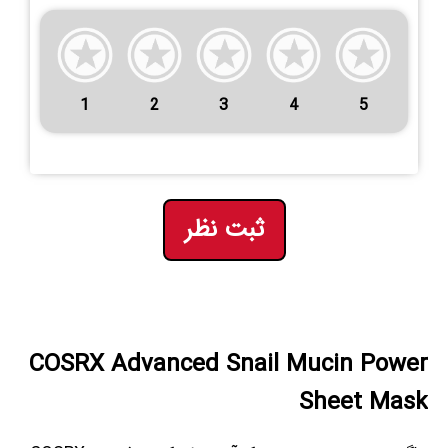
1
2
3
4
5
ثبت نظر
COSRX Advanced Snail Mucin Power
Sheet Mask