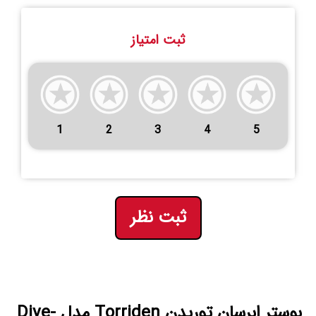
ثبت امتیاز
1
2
3
4
5
ثبت نظر
بوستر ابرسان توریدن Torriden مدل Dive-