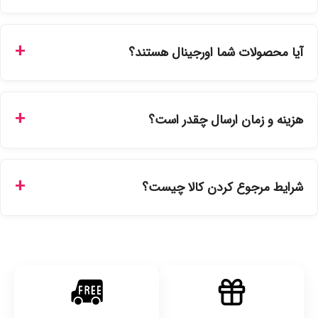
شما می‌توانید با ورود به حساب کاربری خود در بخش "سفارش‌های
من"، کد رهگیری پستی را دریافت کرده و یا از طریق پنل پیگیری
آیا محصولات شما اورجینال هستند؟
سفارشات در سایت، وضعیت لحظه‌ای مرسوله را مشاهده کنید.
بله، تمامی محصولات موجود در فروشگاه ما با ضمانت اصالت کالا
ارائه می‌شوند. محصولات آرایشی و بهداشتی مستقیماً از
هزینه و زمان ارسال چقدر است؟
نمایندگی‌های معتبر تهیه شده و دارای بچ‌کد قابل استعلام هستند.
ارسال برای خریدهای بالای 5 تومان رایگان است. زمان تحویل در
تهران را میتوانید ارسال فوری همان روز یا هر روز کاری دیگر
شرایط مرجوع کردن کالا چیست؟
انتخاب کنید و برای شهرستان‌ها بین یک الی ۳ روز کاری از طریق
پست پیشتاز خواهد بود.
با توجه به بهداشتی بودن محصولات، مرجوعی تنها در صورت آکبند
بودن محصول و یا وجود نقص فنی/اشتباه در ارسال تا ۷ روز
امکان‌پذیر است. لطفا قبل از باز کردن پلمپ کالا، آن را بررسی
کنید.