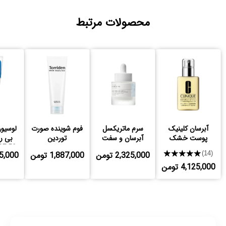
محصولات مرتبط
آبرسان کلینیک
سرم ماتریکسل
فوم شوینده صورت
لوسیو
پوست خشک
آبرسان و سفت
توردین
بی ر
کننده اسکین
SPF 50 مدل
★★★★★
2,325,000 تومن
1,887,000 تومن
,285,000
(14)
4,125,000 تومن