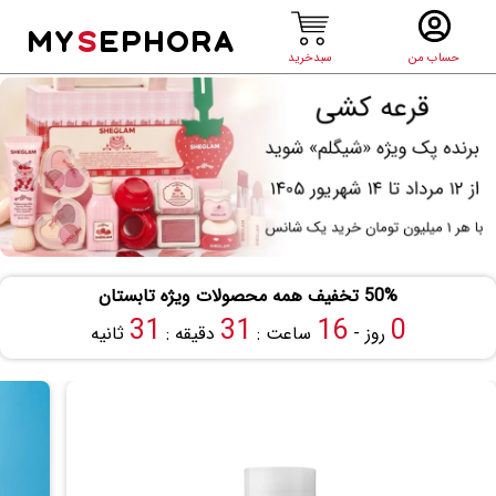
MY
S
EPHORA
حساب من
سبدخرید
50% تخفیف همه محصولات ویژه تابستان
31
31
16
0
روز -
ساعت :
دقیقه :
ثانیه