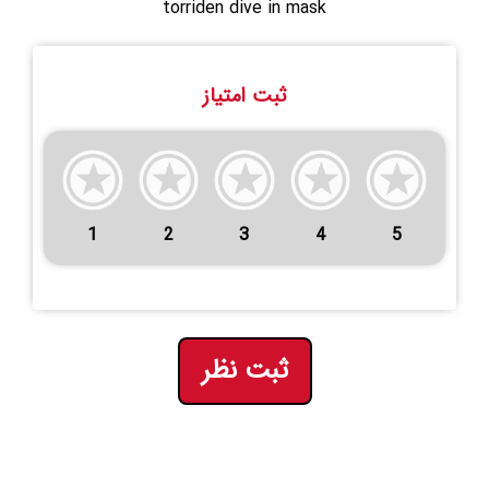
torriden dive in mask
ثبت امتیاز
1
2
3
4
5
ثبت نظر