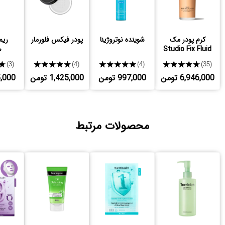
کرم پودر مک
شوینده نوتروژینا
پودر فیکس فلورمار
ریم
Studio Fix Fluid
ص
★
★★★★★
★★★★★
★★★★★
(3)
(4)
(4)
(35)
6,946,000 تومن
997,000 تومن
1,425,000 تومن
765,000
محصولات مرتبط