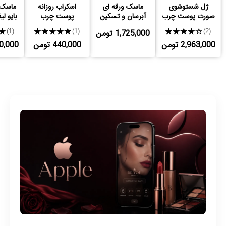
ژل شستوشوی
ماسک ورقه ای
اسکراب روزانه
ماسک
صورت پوست چرب
آبرسان و تسکین
پوست چرب
بایو ل
و حساس توریدن
دهنده شماره 1
نوتروژینا
★★★★★
1,725,000 تومن
★★★★★
★
(1)
(1)
(2)
2,963,000 تومن
440,000 تومن
,640,000