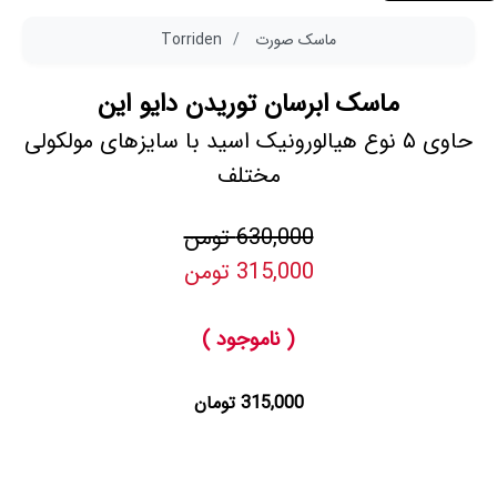
ماسک صورت
Torriden
ماسک ابرسان توریدن دایو این
حاوی ۵ نوع هیالورونیک اسید با سایزهای مولکولی
مختلف
630,000 تومن
315,000 تومن
( ناموجود )
315,000 تومان