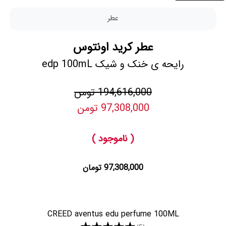
عطر
عطر کرید اونتوس
رایحه ی خنک و شیک edp 100mL
194,616,000 تومن
97,308,000 تومن
( ناموجود )
97,308,000 تومان
CREED aventus edu perfume 100ML