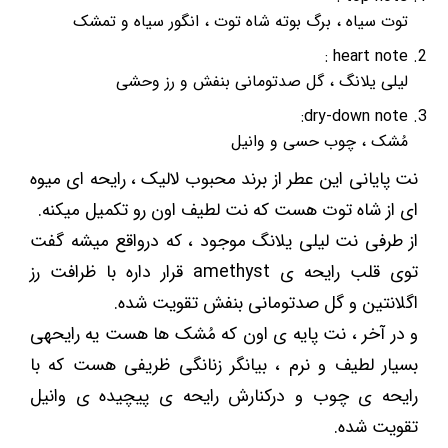
توت سیاه ، برگ بوته شاه توت ، انگور سیاه و تمشک
heart note :
لیلی یلانگ ، گل صدتومانی بنفش و رز وحشی
dry-down note:
مُشک ، چوب حسی و وانیل
نت پایانی این عطر از برند محبوب لالیک ، رایحه ای میوه
ای از شاه توت هست که نت لطیف اون رو تکمیل میکنه.
از طرفی نت لیلی یلانگ موجود ، که درواقع میشه گفت
توی قلب رایحه ی amethyst قرار داره با ظرافت رز
اگلانتین و گل صدتومانی بنفش تقویت شده.
و در آخر ، نت پایه ی اون که مُشک ها هست یه رایحهی
بسیار لطیف و نرم ، بیانگر زنانگی ظریفی هست که با
رایحه ی چوب و درکنارش رایحه ی پیچیده ی وانیل
تقویت شده.