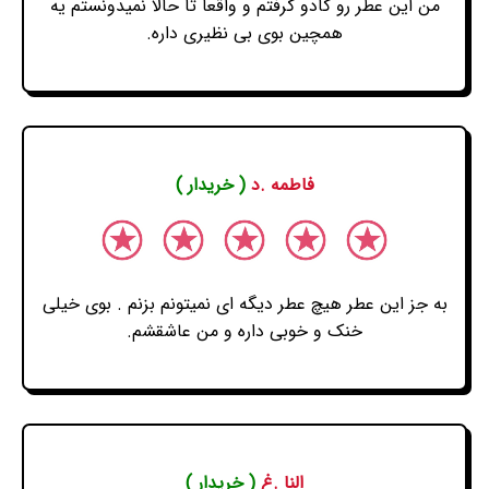
من این عطر رو کادو گرفتم و واقعا تا حالا نمیدونستم یه
همچین بوی بی نظیری داره.
فاطمه .د
( خریدار )
به جز این عطر هیچ عطر دیگه ای نمیتونم بزنم . بوی خیلی
خنک و خوبی داره و من عاشقشم.
النا .غ
( خریدار )