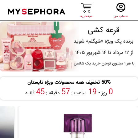
MY
S
EPHORA
حساب من
سبدخرید
50% تخفیف همه محصولات ویژه تابستان
45
57
19
0
روز -
ساعت :
دقیقه :
ثانیه