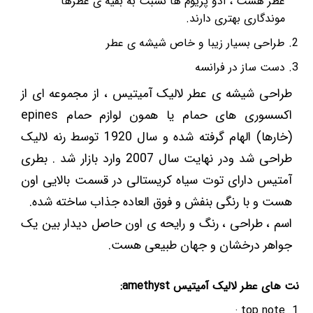
عطر هست ، ادو پریوم ها نسبت به بقیه ی عطرها
موندگاری بهتری دارند.
طراحی بسیار زیبا و خاص شیشه ی عطر
دست ساز در فرانسه
طراحی شیشه ی عطر لالیک آمیتیس ، از مجموعه ای از
اکسسوری های حمام یا همون لوازم حمام epines
(خارها) الهام گرفته شده و سال 1920 توسط رنه لالیک
طراحی شد ودر نهایت سال 2007 وارد بازار شد . بطری
آمتیس دارای توت سیاه کریستالی در قسمت بالایی اون
هست و با رنگی بنفش و فوق العاده جذاب ساخته شده.
اسم ، طراحی ، رنگ و رایحه ی اون حاصل دیدار بین یک
جواهر درخشان و جهان طبیعی هست.
نت های عطر لالیک آمیتیس amethyst:
top note :