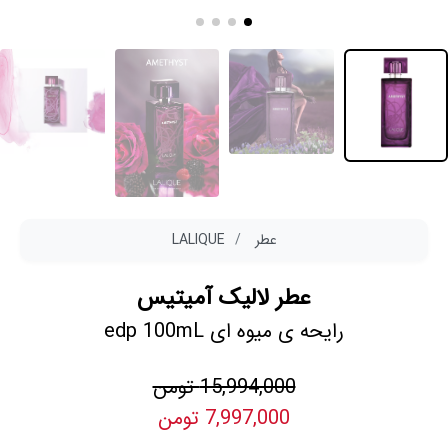
عطر
LALIQUE
عطر لالیک آمیتیس
رایحه ی میوه ای edp 100mL
15,994,000 تومن
7,997,000 تومن