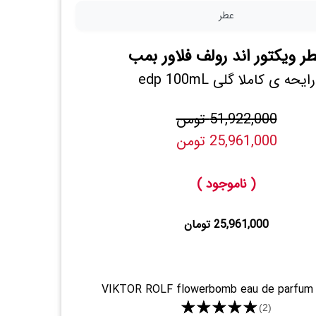
عطر
ر ویکتور اند رولف فلاور بمب
رایحه ی کاملا گلی edp 100mL
51,922,000 تومن
25,961,000 تومن
( ناموجود )
25,961,000 تومان
VIKTOR ROLF flowerbomb eau de parfum
★★★★★
(2)