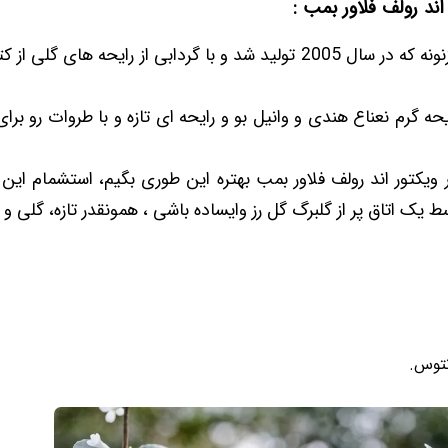
اند رولف فلاور بمب :
یه عطر به شدت زنونه که در سال 2005 تولید شد و با گردابی از رایحه های
ایحه گرم نعناع هندی و وانیل بو و رایحه ای تازه و با طروات رو ب
ویکتور اند رولف فلاور بمب بهتره این طوری بگیم، استشمام ای
ط یک اتاق پر از گلبرگ گل رز وایساده باشی ، همونقدر تازه، گلی و
نتوس.