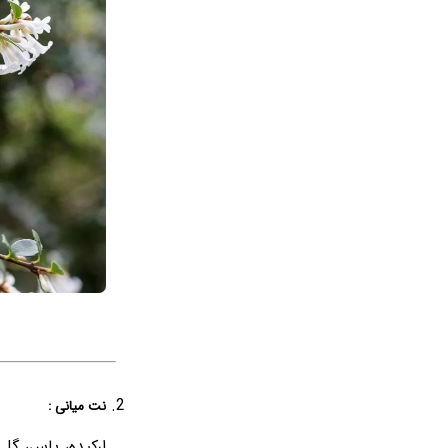
نت میانی :
ارکیده، یاس، گل ر