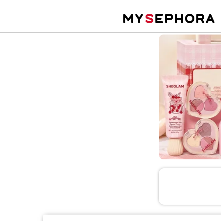
MY
S
EPHORA