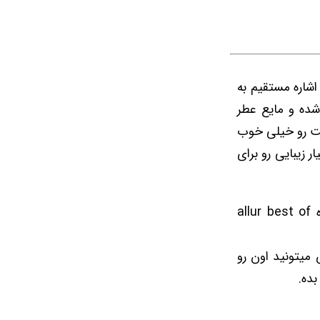
اشاره مستقیم به
ده و مایع عطر
ت رو خیلی خوب
 زیبایی رو برای
عطر ویکتور اند رولف فلاور بمب از برند victor & rolf در سال 2020 برنده جایزه allur best of
 میتونید اون رو
بده.