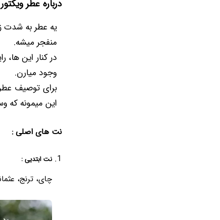
درباره عطر ویکتور 
منفجر میشه.
در کنار این ها، ر
وجود میارن.
برای توصیف عطر 
این میمونه که وس
نت های اصلی :
نت ابتدیی :
چای، ترنج، عثما