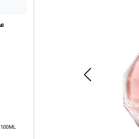
عط
 100ML